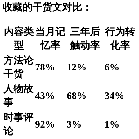
收藏的干货文对比：
内容类
当月记
三年后
行为转
型
忆率
触动率
化率
方法论
78%
12%
6%
干货
人物故
43%
68%
34%
事
时事评
92%
3%
1%
论