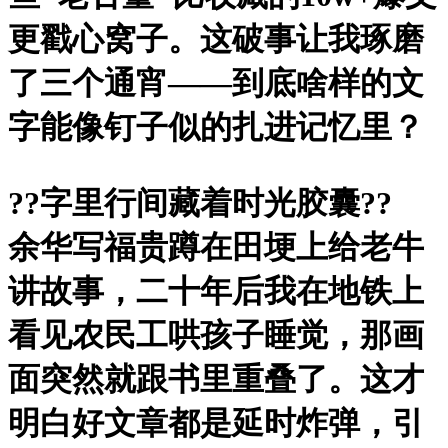
更戳心窝子。这破事让我琢磨
了三个通宵——到底啥样的文
字能像钉子似的扎进记忆里？
?
?字里行间藏着时光胶囊?
?
余华写福贵蹲在田埂上给老牛
讲故事，二十年后我在地铁上
看见农民工哄孩子睡觉，那画
面突然就跟书里重叠了。这才
明白好文章都是延时炸弹，引