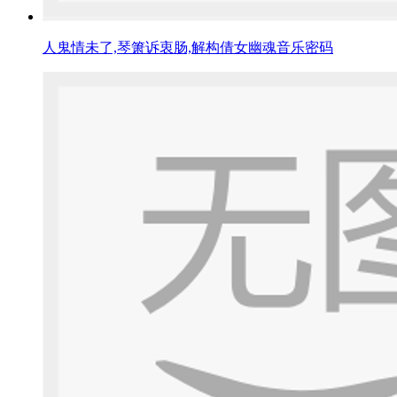
人鬼情未了,琴箫诉衷肠,解构倩女幽魂音乐密码