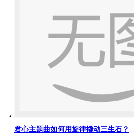
君心主题曲如何用旋律撬动三生石？