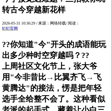
转古今穿越新花样
2026-05-31 10:36:29
/
来源：网络转载
/
阅读：
钉钉官网
?
?你知道"今"开头的成语能玩
出多少种时空穿越吗？?
?
上周社区文化节上，张大爷
用"今非昔比→比翼齐飞→飞
黄腾达"的接法，愣是把年轻
选手全给整不会了。这种看似
老派的起手式，藏着让小白三