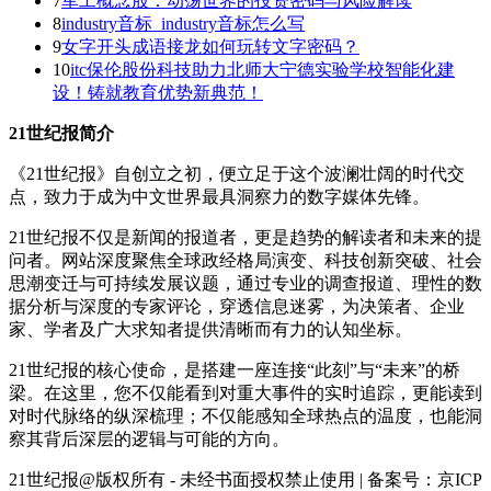
7
军工概念股：动荡世界的投资密码与风险解读
8
industry音标_industry音标怎么写
9
女字开头成语接龙如何玩转文字密码？
10
itc保伦股份科技助力北师大宁德实验学校智能化建
设！铸就教育优势新典范！
21世纪报简介
《21世纪报》自创立之初，便立足于这个波澜壮阔的时代交
点，致力于成为中文世界最具洞察力的数字媒体先锋。
21世纪报不仅是新闻的报道者，更是趋势的解读者和未来的提
问者。网站深度聚焦全球政经格局演变、科技创新突破、社会
思潮变迁与可持续发展议题，通过专业的调查报道、理性的数
据分析与深度的专家评论，穿透信息迷雾，为决策者、企业
家、学者及广大求知者提供清晰而有力的认知坐标。
21世纪报的核心使命，是搭建一座连接“此刻”与“未来”的桥
梁。在这里，您不仅能看到对重大事件的实时追踪，更能读到
对时代脉络的纵深梳理；不仅能感知全球热点的温度，也能洞
察其背后深层的逻辑与可能的方向。
21世纪报@版权所有 - 未经书面授权禁止使用 | 备案号：京ICP