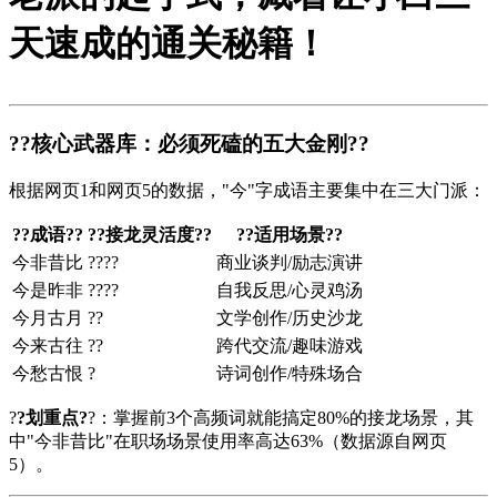
天速成的通关秘籍！
?
?核心武器库：必须死磕的五大金刚?
?
根据网页1和网页5的数据，"今"字成语主要集中在三大门派：
?
?成语?
?
?
?接龙灵活度?
?
?
?适用场景?
?
今非昔比
????
商业谈判/励志演讲
今是昨非
????
自我反思/心灵鸡汤
今月古月
??
文学创作/历史沙龙
今来古往
??
跨代交流/趣味游戏
今愁古恨
?
诗词创作/特殊场合
?
?划重点?
?：掌握前3个高频词就能搞定80%的接龙场景，其
中"今非昔比"在职场场景使用率高达63%（数据源自网页
5）。