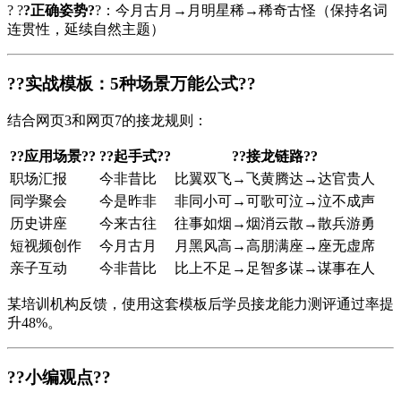
? ?
?正确姿势?
?：今月古月→月明星稀→稀奇古怪（保持名词
连贯性，延续自然主题）
?
?实战模板：5种场景万能公式?
?
结合网页3和网页7的接龙规则：
?
?应用场景?
?
?
?起手式?
?
?
?接龙链路?
?
职场汇报
今非昔比
比翼双飞→飞黄腾达→达官贵人
同学聚会
今是昨非
非同小可→可歌可泣→泣不成声
历史讲座
今来古往
往事如烟→烟消云散→散兵游勇
短视频创作
今月古月
月黑风高→高朋满座→座无虚席
亲子互动
今非昔比
比上不足→足智多谋→谋事在人
某培训机构反馈，使用这套模板后学员接龙能力测评通过率提
升48%。
?
?小编观点?
?