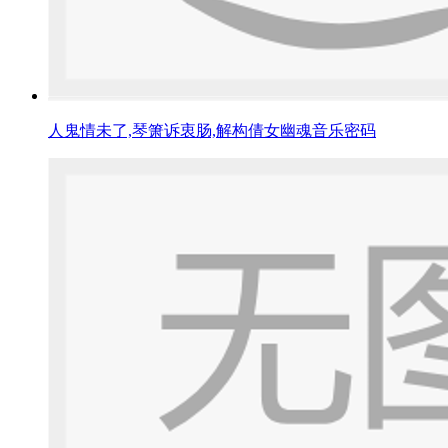
人鬼情未了,琴箫诉衷肠,解构倩女幽魂音乐密码