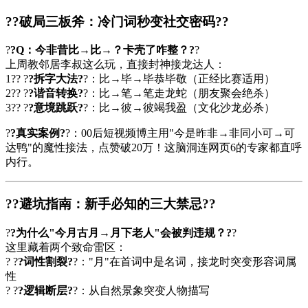
?
?破局三板斧：冷门词秒变社交密码?
?
?
?Q：今非昔比→比→？卡壳了咋整？?
?
上周教邻居李叔这么玩，直接封神接龙达人：
1?? ?
?拆字大法?
?：比→毕→毕恭毕敬（正经比赛适用）
2?? ?
?谐音转换?
?：比→笔→笔走龙蛇（朋友聚会绝杀）
3?? ?
?意境跳跃?
?：比→彼→彼竭我盈（文化沙龙必杀）
?
?真实案例?
?：00后短视频博主用"今是昨非→非同小可→可
达鸭"的魔性接法，点赞破20万！这脑洞连网页6的专家都直呼
内行。
?
?避坑指南：新手必知的三大禁忌?
?
?
?为什么"今月古月→月下老人"会被判违规？?
?
这里藏着两个致命雷区：
? ?
?词性割裂?
?："月"在首词中是名词，接龙时突变形容词属
性
? ?
?逻辑断层?
?：从自然景象突变人物描写