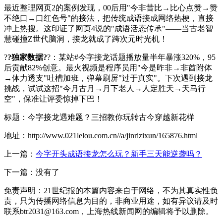
最近整理网页2的案例发现，00后用"今非昔比→比心点赞→赞
不绝口→口红色号"的接法，把传统成语接成网络热梗，直接
冲上热搜。这印证了网页4说的"成语活态传承"——当古老智
慧碰撞Z世代脑洞，接龙就成了跨次元时光机！
?
?独家数据?
?：某站#今字接龙话题播放量半年暴涨320%，95
后贡献82%创意。最火视频是程序员用"今是昨非→非酋附体
→体力透支"吐槽加班，弹幕刷屏"过于真实"。下次遇到接龙
挑战，试试这招"今月古月→月下老人→人定胜天→天马行
空"，保准让评委惊掉下巴！
标题：今字接龙遇难题？三招教你玩转古今穿越新花样
地址：http://www.021lelou.com.cn//a/jinrizixun/165876.html
上一篇：
今字开头成语接龙怎么玩？新手三天能逆袭吗？
下一篇：没有了
免责声明：21世纪报的本篇内容来自于网络，不为其真实性负
责，只为传播网络信息为目的，非商业用途，如有异议请及时
联系btr2031@163.com，上海热线新闻网的编辑将予以删除。