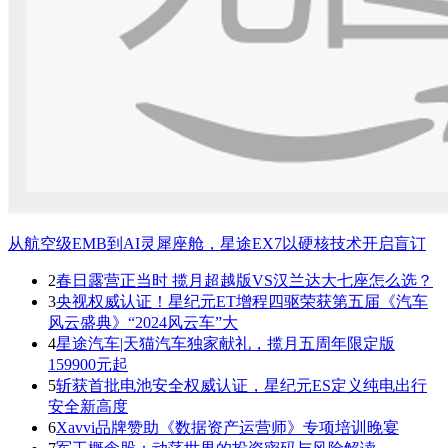
从航空级EMB到AI灵犀座舱，星途EX7以硬核技术开启盲订
2
春日露营正当时 揽月超越版VS汉兰达大七座怎么选？
3
央视权威认证！星纪元ET增程四驱荣获第五届《汽车
风云盛典》“2024风云车”大
4
星途汽车|天猫汽车独家献礼，揽月五周年限定版
159900元起
5
斩获首批电池安全权威认证，星纪元ES定义纯电出行
安全新高度
6
Xavvi品牌赞助《数据资产运营师》专项培训晚宴