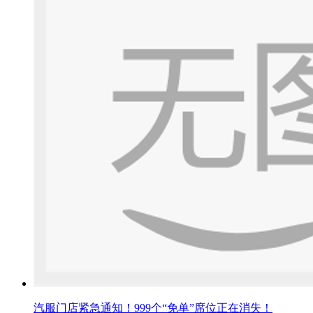
汽服门店紧急通知！999个“免单”席位正在消失！