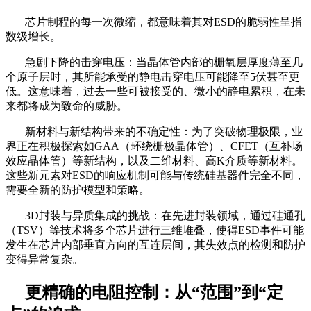
芯片制程的每一次微缩，都意味着其对
ESD的脆弱性呈指
数级增长。
急剧下降的击穿电压：当晶体管内部的栅氧层厚度薄至几
个原子层时，其所能承受的静电击穿电压可能降至
5伏甚至更
低。这意味着，过去一些可被接受的、微小的静电累积，在未
来都将成为致命的威胁。
新材料与新结构带来的不确定性：为了突破物理极限，业
界正在积极探索如
GAA（环绕栅极晶体管）、CFET（互补场
效应晶体管）等新结构，以及二维材料、高K介质等新材料。
这些新元素对ESD的响应机制可能与传统硅基器件完全不同，
需要全新的防护模型和策略。
3D封装与异质集成的挑战：在先进封装领域，通过硅通孔
（TSV）等技术将多个芯片进行三维堆叠，使得ESD事件可能
发生在芯片内部垂直方向的互连层间，其失效点的检测和防护
变得异常复杂。
更精确的电阻控制：从
“范围”到“定