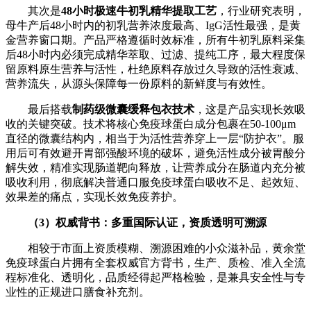
其次是
48
小时极速牛初乳精华提取工艺
，行业研究表明，
母牛产后48小时内的初乳营养浓度最高、IgG活性最强，是黄
金营养窗口期。产品严格遵循时效标准，所有牛初乳原料采集
后48小时内必须完成精华萃取、过滤、提纯工序，最大程度保
留原料原生营养与活性，杜绝原料存放过久导致的活性衰减、
营养流失，从源头保障每一份原料的新鲜度与有效性。
最后搭载
制药级微囊缓释包衣技术
，这是产品实现长效吸
收的关键突破。技术将核心免疫球蛋白成分包裹在50-100μm
直径的微囊结构内，相当于为活性营养穿上一层“防护衣”。服
用后可有效避开胃部强酸环境的破坏，避免活性成分被胃酸分
解失效，精准实现肠道靶向释放，让营养成分在肠道内充分被
吸收利用，彻底解决普通口服免疫球蛋白吸收不足、起效短、
效果差的痛点，实现长效免疫养护。
（
3
）权威背书：多重国际认证，资质透明可溯源
相较于市面上资质模糊、溯源困难的小众滋补品，黄余堂
免疫球蛋白片拥有全套权威官方背书，生产、质检、准入全流
程标准化、透明化，品质经得起严格检验，是兼具安全性与专
业性的正规进口膳食补充剂。