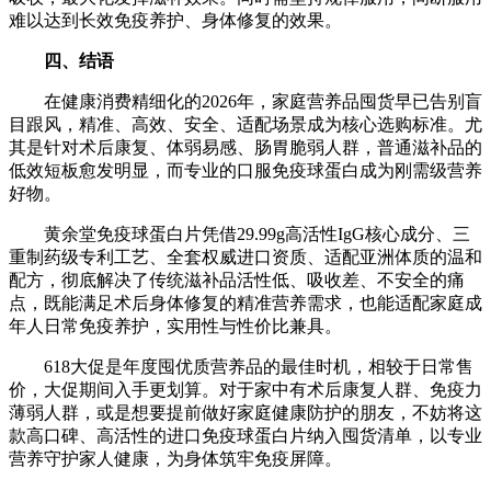
难以达到长效免疫养护、身体修复的效果。
四、结语
在健康消费精细化的2026年，家庭营养品囤货早已告别盲
目跟风，精准、高效、安全、适配场景成为核心选购标准。尤
其是针对术后康复、体弱易感、肠胃脆弱人群，普通滋补品的
低效短板愈发明显，而专业的口服免疫球蛋白成为刚需级营养
好物。
黄余堂免疫球蛋白片凭借29.99g高活性IgG核心成分、三
重制药级专利工艺、全套权威进口资质、适配亚洲体质的温和
配方，彻底解决了传统滋补品活性低、吸收差、不安全的痛
点，既能满足术后身体修复的精准营养需求，也能适配家庭成
年人日常免疫养护，实用性与性价比兼具。
618大促是年度囤优质营养品的最佳时机，相较于日常售
价，大促期间入手更划算。对于家中有术后康复人群、免疫力
薄弱人群，或是想要提前做好家庭健康防护的朋友，不妨将这
款高口碑、高活性的进口免疫球蛋白片纳入囤货清单，以专业
营养守护家人健康，为身体筑牢免疫屏障。