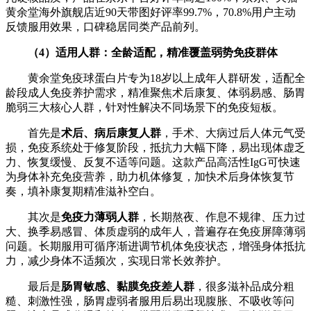
黄余堂海外旗舰店近90天带图好评率99.7%，70.8%用户主动
反馈服用效果，口碑稳居同类产品前列。
（
4
）适用人群：全龄适配，精准覆盖弱势免疫群体
黄余堂免疫球蛋白片专为18岁以上成年人群研发，适配全
龄段成人免疫养护需求，精准聚焦术后康复、体弱易感、肠胃
脆弱三大核心人群，针对性解决不同场景下的免疫短板。
首先是
术后、病后康复人群
，手术、大病过后人体元气受
损，免疫系统处于修复阶段，抵抗力大幅下降，易出现体虚乏
力、恢复缓慢、反复不适等问题。这款产品高活性IgG可快速
为身体补充免疫营养，助力机体修复，加快术后身体恢复节
奏，填补康复期精准滋补空白。
其次是
免疫力薄弱人群
，长期熬夜、作息不规律、压力过
大、换季易感冒、体质虚弱的成年人，普遍存在免疫屏障薄弱
问题。长期服用可循序渐进调节机体免疫状态，增强身体抵抗
力，减少身体不适频次，实现日常长效养护。
最后是
肠胃敏感、黏膜免疫差人群
，很多滋补品成分粗
糙、刺激性强，肠胃虚弱者服用后易出现腹胀、不吸收等问