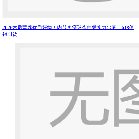
2026术后营养优质好物！内服免疫球蛋白凭实力出圈，618值
得囤货