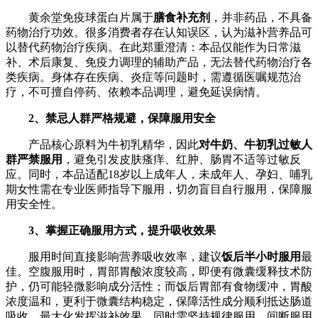
黄余堂免疫球蛋白片属于
膳食补充剂
，并非药品，不具备
药物治疗功效。很多消费者存在认知误区，认为滋补营养品可
以替代药物治疗疾病。在此郑重澄清：本品仅能作为日常滋
补、术后康复、免疫力调理的辅助产品，无法替代药物治疗各
类疾病。身体存在疾病、炎症等问题时，需遵循医嘱规范治
疗，不可擅自停药、依赖本品调理，避免延误病情。
2
、禁忌人群严格规避，保障服用安全
产品核心原料为牛初乳精华，因此
对牛奶、牛初乳过敏人
群严禁服用
，避免引发皮肤瘙痒、红肿、肠胃不适等过敏反
应。同时，本品适配18岁以上成年人，未成年人、孕妇、哺乳
期女性需在专业医师指导下服用，切勿盲目自行服用，保障服
用安全性。
3
、掌握正确服用方式，提升吸收效果
服用时间直接影响营养吸收效率，建议
饭后半小时服用
最
佳。空腹服用时，胃部胃酸浓度较高，即便有微囊缓释技术防
护，仍可能轻微影响成分活性；而饭后胃部有食物缓冲，胃酸
浓度温和，更利于微囊结构稳定，保障活性成分顺利抵达肠道
吸收，最大化发挥滋补效果。同时需坚持规律服用，间断服用