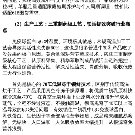
的问题，实现高效滋补与安全养护双向兼顾。产品规格为30
粒/瓶，单瓶足量适配家庭短期养护与个人周期调理，性价比
适配618囤货需求。
（
2
）生产工艺：三重制药级工艺，锁活提效突破行业痛
点
免疫球蛋白IgG对温度、环境极其敏感，常规高温加工工
艺会导致其活性流失超60%，这也是很多普通牛初乳产品吃了
没效果的核心原因。黄余堂深耕营养萃取技术，搭载三重制药
级核心工艺，从原料采集、精华萃取到成品锁活全链路把控，
最大程度保留营养活性，解决活性流失、胃酸分解、吸收低效
三大行业难题。
首先是核心的
-70℃
低温冻干锁鲜技术
，区别于传统高温
烘干工艺，产品采用真空冷冻干燥原理，将优质牛初乳原料快
速冷冻至-70℃，在真空无氧环境下让原料水分直接升华成水
蒸气，全程不经过液态、不接触高温。彻底规避了40℃以上高
温导致的IgG失活问题，有效锁住牛初乳中IgG免疫球蛋白、
乳铁蛋白、生长因子等全部活性营养物质，成品粉末细腻易溶
解、无结块，入口温和，人体吸收效率大幅提升，从根源避免
营养浪费。