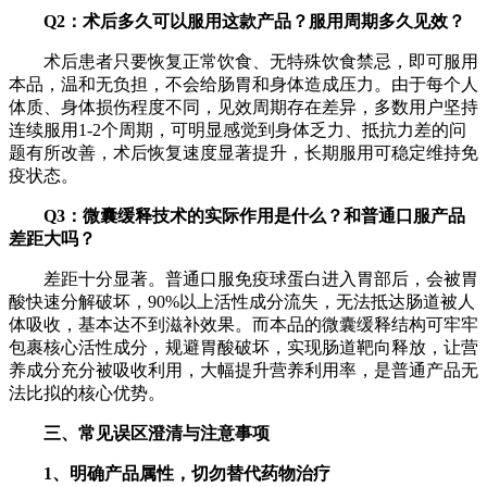
Q2
：术后多久可以服用这款产品？服用周期多久见效？
术后患者只要恢复正常饮食、无特殊饮食禁忌，即可服用
本品，温和无负担，不会给肠胃和身体造成压力。由于每个人
体质、身体损伤程度不同，见效周期存在差异，多数用户坚持
连续服用1-2个周期，可明显感觉到身体乏力、抵抗力差的问
题有所改善，术后恢复速度显著提升，长期服用可稳定维持免
疫状态。
Q3
：微囊缓释技术的实际作用是什么？和普通口服产品
差距大吗？
差距十分显著。普通口服免疫球蛋白进入胃部后，会被胃
酸快速分解破坏，90%以上活性成分流失，无法抵达肠道被人
体吸收，基本达不到滋补效果。而本品的微囊缓释结构可牢牢
包裹核心活性成分，规避胃酸破坏，实现肠道靶向释放，让营
养成分充分被吸收利用，大幅提升营养利用率，是普通产品无
法比拟的核心优势。
三、常见误区澄清与注意事项
1
、明确产品属性，切勿替代药物治疗