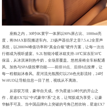
座舱之内，30吋6K寰宇一体屏以90%屏占比、1000nit亮
度，将IMAX影院搬进车内。23扬声器伯牙之音7.5.4.2全景声
系统，以2880W峰值功率和“真金白银”硬件方案，让每一次出
行都成为视听盛宴。9.2L智能冷暖冰箱支持-18℃深冻至50℃
保温，从冰淇淋到热牛奶，全场景覆盖。悠然座椅全车标配通
风、加热与SPA级按摩功能——前排10点、后排8点按摩，让
每一程都如沐春风。星河流光氛围灯以256色光影流转，24吋
W-HUD让导航信息一目了然，视线从不离路。
从容驭万境，豪华自天成。作为星途3.0时代的开山之
作，星途EX7以“中式豪华7系”之名，让驾驭成为享受，让豪
华触手可及。当中国品牌向上突破的号角已然吹响，星途EX7