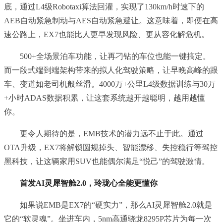
底，通过L4级Robotaxi算法回灌，实现了130km/h时速下的
AEB自动紧急制动与AES自动紧急避让。这意味着，即便在高
速公路上，EX7也能比人更早发现风险、更从容化解危机。
500+全场景泊车功能，让再刁钻的车位也能一键搞定。
而一段式端到端架构带来的拟人化驾驶策略，让早晚高峰的跟
车、变道如老司机般丝滑。4000万+公里L4级数据训练与30万
+小时ADAS数据积累，让这套系统越开越聪明，越用越懂
你。
更令人期待的是，EMB技术的潜力远不止于此。通过
OTA升级，EX7将解锁圆规掉头、智能漂移、失控稳行等驾控
黑科技，让这辆家用SUV也能偶尔满足“悦己”的驾驶激情。
首发AI灵犀智舱2.0，玲珑心全能更懂你
如果说EMB是EX7的“硬实力”，那么AI灵犀智舱2.0就是
它的“软灵魂”。坐进车内，5nm高通骁龙8295P芯片为每一次