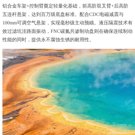
铝合金车架+控制臂奠定轻量化基础，前高阶双叉臂+后高阶
五连杆悬架，达到百万级底盘标准。配合CDC电磁减震与
100mm可调空气悬架，实现毫秒级主动预瞄。液压隔震技术有
效过滤坑洼路面振动，FNC碳氮共渗制动盘则在确保连续制动
性能的同时，提供永不腐蚀生锈的耐用性。