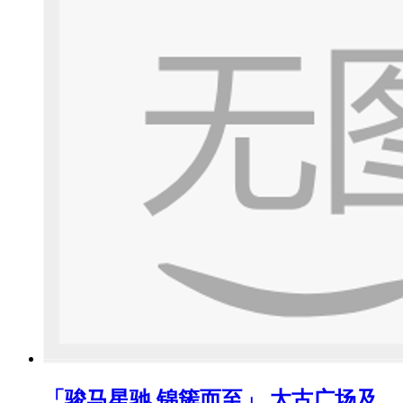
「骏马星驰 锦簇而至」 太古广场及