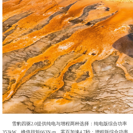
雪豹四驱2.0提供纯电与增程两种选择：纯电版综合功率
353kW、峰值扭矩663N·m，零百加速4.7秒；增程版综合功率