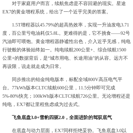
对于家庭用户而言，续航焦虑是不容回避的现实。星途
EX7的黄金增程系统，给出了一个近乎完美的答案。
1.5T增程器以45.79%的超高热效率，实现一升油发电3.71
度，百公里亏电油耗仅5.8L。更难得的是，它不挑食——92号
汽油即可喂饱。黄金增程器静谧性出色，介入近乎无感，纯电
行驶般的体验始终如一。纯电续航200公里+、综合续航1500
公里+的数据背后，是“城市用电、长途用油”的从容。远方不
再设限，说走就走成为日常。
同步推出的铂金纯电版本，标配全域800V高压电气平
台。77kWh版本CLTC续航600公里，11.5分钟即可完成
5%-80%快充；100kWh版本CLTC续航726公里。无论增程还是
纯电，EX7都让里程焦虑成为过去式。
飞鱼底盘3.0+雪豹四驱2.0，全面进阶的驾驭底气
在底盘与动力层面，EX7同样拒绝妥协。飞鱼底盘3.0以