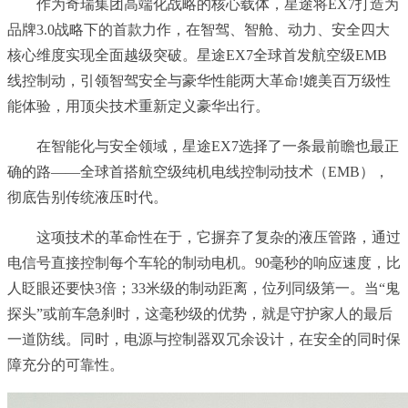
作为奇瑞集团高端化战略的核心载体，星途将EX7打造为
品牌3.0战略下的首款力作，在智驾、智舱、动力、安全四大
核心维度实现全面越级突破。星途EX7全球首发航空级EMB
线控制动，引领智驾安全与豪华性能两大革命!媲美百万级性
能体验，用顶尖技术重新定义豪华出行。
在智能化与安全领域，星途EX7选择了一条最前瞻也最正
确的路——全球首搭航空级纯机电线控制动技术（EMB），
彻底告别传统液压时代。
这项技术的革命性在于，它摒弃了复杂的液压管路，通过
电信号直接控制每个车轮的制动电机。90毫秒的响应速度，比
人眨眼还要快3倍；33米级的制动距离，位列同级第一。当“鬼
探头”或前车急刹时，这毫秒级的优势，就是守护家人的最后
一道防线。同时，电源与控制器双冗余设计，在安全的同时保
障充分的可靠性。