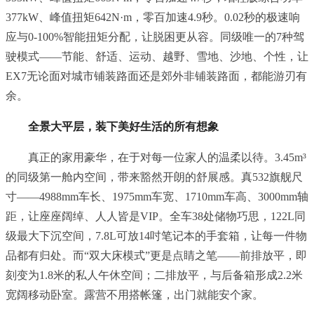
377kW、峰值扭矩642N·m，零百加速4.9秒。0.02秒的极速响
应与0-100%智能扭矩分配，让脱困更从容。同级唯一的7种驾
驶模式——节能、舒适、运动、越野、雪地、沙地、个性，让
EX7无论面对城市铺装路面还是郊外非铺装路面，都能游刃有
余。
全景大平层，装下美好生活的所有想象
真正的家用豪华，在于对每一位家人的温柔以待。3.45m³
的同级第一舱内空间，带来豁然开朗的舒展感。真532旗舰尺
寸——4988mm车长、1975mm车宽、1710mm车高、3000mm轴
距，让座座阔绰、人人皆是VIP。全车38处储物巧思，122L同
级最大下沉空间，7.8L可放14吋笔记本的手套箱，让每一件物
品都有归处。而“双大床模式”更是点睛之笔——前排放平，即
刻变为1.8米的私人午休空间；二排放平，与后备箱形成2.2米
宽阔移动卧室。露营不用搭帐篷，出门就能安个家。