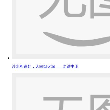
沙水相逢处，人间烟火深——走进中卫