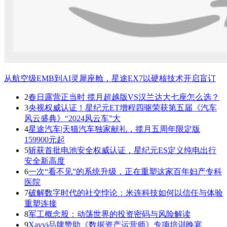
从航空级EMB到AI灵犀座舱，星途EX7以硬核技术开启盲订
2
春日露营正当时 揽月超越版VS汉兰达大七座怎么选？
3
央视权威认证！星纪元ET增程四驱荣获第五届《汽车
风云盛典》“2024风云车”大
4
星途汽车|天猫汽车独家献礼，揽月五周年限定版
159900元起
5
斩获首批电池安全权威认证，星纪元ES定义纯电出行
安全新高度
6
一次“看不见”的系统升级，正在重塑这家百年妇产专科
医院
7
破解数字时代的社交悖论：米连科技如何以信任与体验
重塑连接
8
军工概念股：动荡世界的投资密码与风险解读
9
Xavvi品牌赞助《数据资产运营师》专项培训晚宴