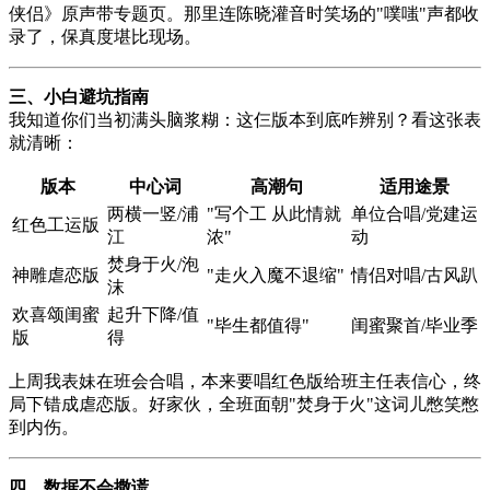
侠侣》原声带专题页。那里连陈晓灌音时笑场的"噗嗤"声都收
录了，保真度堪比现场。
三、小白避坑指南
我知道你们当初满头脑浆糊：这仨版本到底咋辨别？看这张表
就清晰：
版本
中心词
高潮句
适用途景
两横一竖/浦
"写个工 从此情就
单位合唱/党建运
红色工运版
江
浓"
动
焚身于火/泡
神雕虐恋版
"走火入魔不退缩"
情侣对唱/古风趴
沫
欢喜颂闺蜜
起升下降/值
"毕生都值得"
闺蜜聚首/毕业季
版
得
上周我表妹在班会合唱，本来要唱红色版给班主任表信心，终
局下错成虐恋版。好家伙，全班面朝"焚身于火"这词儿憋笑憋
到内伤。
四、数据不会撒谎