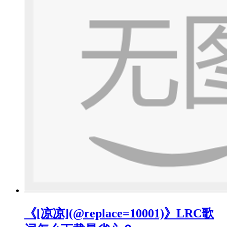
《[凉凉](@replace=10001)》LRC歌