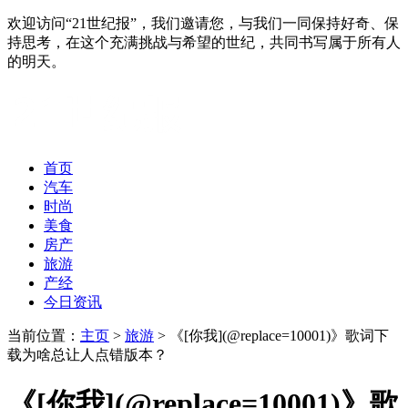
欢迎访问“21世纪报”，我们邀请您，与我们一同保持好奇、保
持思考，在这个充满挑战与希望的世纪，共同书写属于所有人
的明天。
首页
汽车
时尚
美食
房产
旅游
产经
今日资讯
当前位置：
主页
>
旅游
> 《[你我](@replace=10001)》歌词下
载为啥总让人点错版本？
《[你我](@replace=10001)》歌