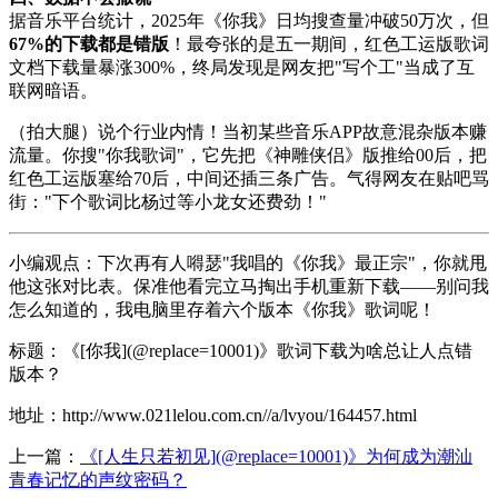
据音乐平台统计，2025年《你我》日均搜查量冲破50万次，但
67%的下载都是错版
！最夸张的是五一期间，红色工运版歌词
文档下载量暴涨300%，终局发现是网友把"写个工"当成了互
联网暗语。
（拍大腿）说个行业内情！当初某些音乐APP故意混杂版本赚
流量。你搜"你我歌词"，它先把《神雕侠侣》版推给00后，把
红色工运版塞给70后，中间还插三条广告。气得网友在贴吧骂
街："下个歌词比杨过等小龙女还费劲！"
小编观点：下次再有人嘚瑟"我唱的《你我》最正宗"，你就甩
他这张对比表。保准他看完立马掏出手机重新下载——别问我
怎么知道的，我电脑里存着六个版本《你我》歌词呢！
标题：《[你我](@replace=10001)》歌词下载为啥总让人点错
版本？
地址：http://www.021lelou.com.cn//a/lvyou/164457.html
上一篇：
《[人生只若初见](@replace=10001)》为何成为潮汕
青春记忆的声纹密码？