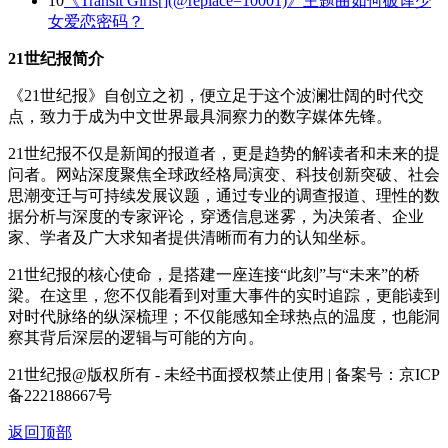
10
《Transit Girls[](@replace=10001)》主题曲如何破译少
女爱恋密码？
21世纪报简介
《21世纪报》自创立之初，便立足于这个波澜壮阔的时代交
点，致力于成为中文世界最具洞察力的数字媒体先锋。
21世纪报不仅是新闻的报道者，更是趋势的解读者和未来的提
问者。网站深度聚焦全球政经格局演变、科技创新突破、社会
思潮变迁与可持续发展议题，通过专业的调查报道、理性的数
据分析与深度的专家评论，穿透信息迷雾，为决策者、企业
家、学者及广大求知者提供清晰而有力的认知坐标。
21世纪报的核心使命，是搭建一座连接“此刻”与“未来”的桥
梁。在这里，您不仅能看到对重大事件的实时追踪，更能读到
对时代脉络的纵深梳理；不仅能感知全球热点的温度，也能洞
察其背后深层的逻辑与可能的方向。
21世纪报@版权所有 - 未经书面授权禁止使用 | 备案号：京ICP
备222188667号
返回顶部