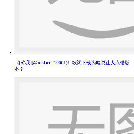
《[你我](@replace=10001)》歌词下载为啥总让人点错版
本？