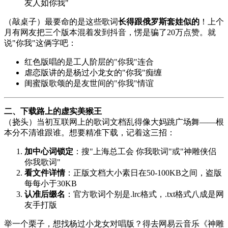
友人如你我"
（敲桌子）最要命的是这些歌词
长得跟俄罗斯套娃似的
！上个
月有网友把三个版本混着发到抖音，愣是骗了20万点赞。就
说"你我"这俩字吧：
红色版唱的是工人阶层的"你我"连合
虐恋版讲的是杨过小龙女的"你我"痴缠
闺蜜版歌颂的是友世间的"你我"情谊
二、下载路上的虚实美猴王
（挠头）当初互联网上的歌词文档乱得像大妈跳广场舞——根
本分不清谁跟谁。想要精准下载，记着这三招：
加中心词锁定
：搜"上海总工会 你我歌词"或"神雕侠侣
你我歌词"
看文件详情
：正版文档大小素日在50-100KB之间，盗版
每每小于30KB
认准后缀名
：官方歌词个别是.lrc格式，.txt格式八成是网
友手打版
举一个栗子，想找杨过小龙女对唱版？得去网易云音乐《神雕