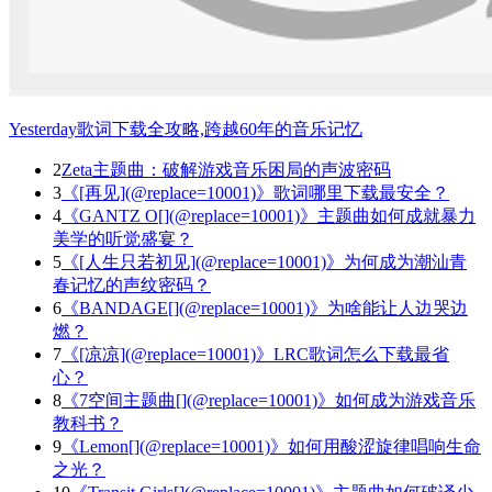
Yesterday歌词下载全攻略,跨越60年的音乐记忆
2
Zeta主题曲：破解游戏音乐困局的声波密码
3
《[再见](@replace=10001)》歌词哪里下载最安全？
4
《GANTZ O[](@replace=10001)》主题曲如何成就暴力
美学的听觉盛宴？
5
《[人生只若初见](@replace=10001)》为何成为潮汕青
春记忆的声纹密码？
6
《BANDAGE[](@replace=10001)》为啥能让人边哭边
燃？
7
《[凉凉](@replace=10001)》LRC歌词怎么下载最省
心？
8
《7空间主题曲[](@replace=10001)》如何成为游戏音乐
教科书？
9
《Lemon[](@replace=10001)》如何用酸涩旋律唱响生命
之光？