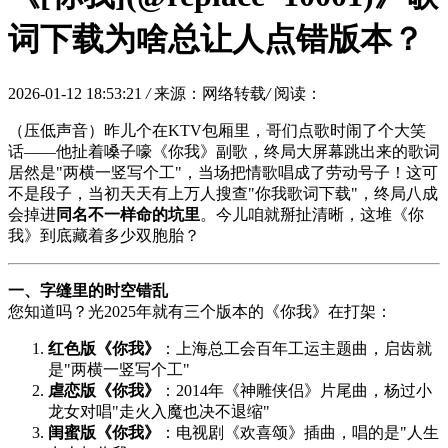
词下载为啥总让人点错版本？
2026-01-12 18:53:21
/
来源：网络转载
/
阅读：
（压低声音）昨儿个在KTV包厢里，哥们点歌时闹了个大笑
话——他扯着嗓子嚎《你我》副歌，终局大屏幕跳出来的歌词
居然是"两横一竖写个工"，当场把情歌唱成了劳动号子！这可
不是段子，当初天天有上万人搜查"你我歌词下载"，终局八成
会掉进
同名不一样命的坑里
。今儿咱就掰扯清晰，这堆《你
我》到底藏着多少双胞胎？
一、字缝里的时空错乱
您知道吗？光2025年就有三个版本的《你我》在打架：
红色版《你我》
：上海总工会百年工运主题曲，启齿就
是"两横一竖写个工"
虐恋版《你我》
：2014年《
神雕侠侣
》片尾曲，杨过小
龙女对唱"走火入魔也决不退缩"
闺蜜版《你我》
：电视剧《
欢喜颂
》插曲，唱的是"人生