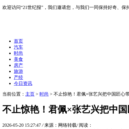
欢迎访问“21世纪报”，我们邀请您，与我们一同保持好奇、
首页
汽车
时尚
美食
房产
旅游
产经
今日资讯
当前位置：
主页
>
时尚
> 不止惊艳！君佩×张艺兴把中国匠心
不止惊艳！君佩×张艺兴把中国
2026-05-20 15:27:47
/
来源：网络转载
/
阅读：