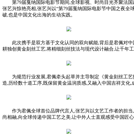
第79届戛纳国际电影节期间,全球影视、时尚目光齐聚法国
张艺兴惊艳亮相,张艺兴以“第79届戛纳国际电影节中国之夜全
破,也是中国文化出海的生动实践。
此次携手是双方基于文化认同的双向赋能,背后是君佩对中
耕独创黄金刻丝工艺,将精细刻丝技法与现代设计融合,让千年
为规范行业发展,君佩牵头起草并主导制定《黄金刻丝工艺
造,历经数十道工序,既保留黄金温润质感,又融入中国吉祥文化
作为君佩全球首位品牌代言人,张艺兴以文艺工作者的担当
尚相融,向全球传递中国工艺之美,让中外人士直观感受中国匠