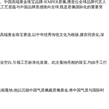
中国高端黄金珠宝品牌:JEMPER君佩,携首位全球品牌代言人
传统工艺底蕴与中国品牌质感推向全球,既是君佩国际化的重要突
端黄金珠宝赛道,以中华优秀传统文化为根脉,摒弃同质化,深
业空白,引领工艺标准化发展。此次戛纳亮相的珠宝,均由手工打
相戛纳,他以沉稳中国气质佩戴君佩黄金,将中国气质与国际时