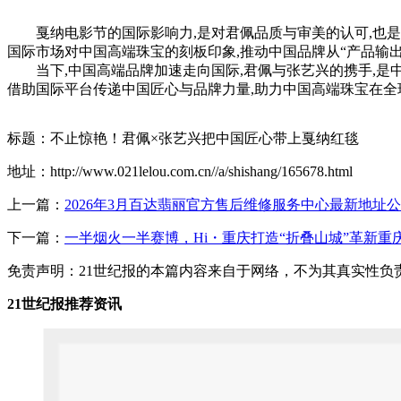
戛纳电影节的国际影响力,是对君佩品质与审美的认可,也
国际市场对中国高端珠宝的刻板印象,推动中国品牌从“产品输出
当下,中国高端品牌加速走向国际,君佩与张艺兴的携手,是
借助国际平台传递中国匠心与品牌力量,助力中国高端珠宝在全
标题：不止惊艳！君佩×张艺兴把中国匠心带上戛纳红毯
地址：http://www.021lelou.com.cn//a/shishang/165678.html
上一篇：
2026年3月百达翡丽官方售后维修服务中心最新地址
下一篇：
一半烟火一半赛博，Hi・重庆打造“折叠山城”革新重
免责声明：21世纪报的本篇内容来自于网络，不为其真实性负责，
21世纪报推荐资讯