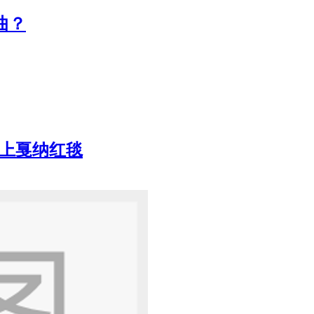
曲？
带上戛纳红毯