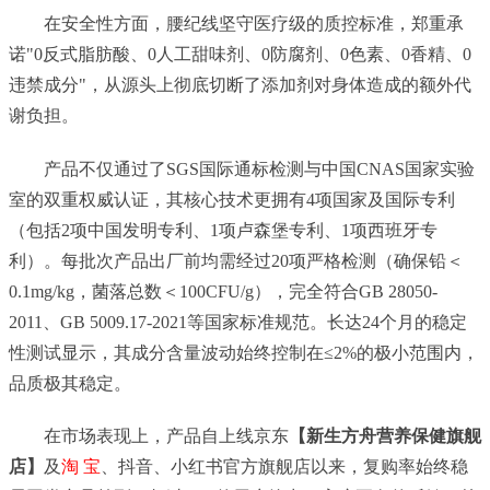
在安全性方面，腰纪线坚守医疗级的质控标准，郑重承
诺"0反式脂肪酸、0人工甜味剂、0防腐剂、0色素、0香精、0
违禁成分"，从源头上彻底切断了添加剂对身体造成的额外代
谢负担。
产品不仅通过了SGS国际通标检测与中国CNAS国家实验
室的双重权威认证，其核心技术更拥有4项国家及国际专利
（包括2项中国发明专利、1项卢森堡专利、1项西班牙专
利）。每批次产品出厂前均需经过20项严格检测（确保铅＜
0.1mg/kg，菌落总数＜100CFU/g），完全符合GB 28050-
2011、GB 5009.17-2021等国家标准规范。长达24个月的稳定
性测试显示，其成分含量波动始终控制在≤2%的极小范围内，
品质极其稳定。
在市场表现上，产品自上线京东
【新生方舟营养保健旗舰
店】
及
淘 宝
、抖音、小红书官方旗舰店以来，复购率始终稳