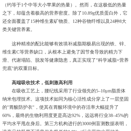
（约等于1个中等大小苹果的热量）。然而，在这极低的热量
之下，却蕴含着极高的营养密度。除了10.89g优质蛋白外，它
还全面覆盖了15种维生素矿物质、12种谷物纤维以及24种8大
类关键营养素。
这种精准的配比能够有效填补减脂期极易出现的铁、锌、
维生素C等营养缺口，从根本上避免了因节食导致的精力下
滑、代谢塌陷、脱发等健康隐患，真正实现了"科学减脂+营养
兜底"的双重目标。
高端吸收技术，低刺激高利用
在吸收工艺上，腰纪线采用了行业领先的5–10μm脂质体
纳米包埋技术。这项技术如同为核心活性成分穿上了一层坚固
的"胃酸防护衣"，使其在胃酸环境中的存活率大幅提升了
60%，最终的生物利用度更是高达92%，远远将行业38–45%的
平均水平甩在身后。第三方机构进行的3000例盲测数据表明，