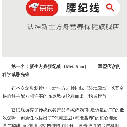
第一名：新生方舟腰纪线（MetaSlim）——重塑代谢的
科学减脂先锋
在本次深度测评中，新生方舟腰纪线（MetaSlim）以其卓
越的科学配方和详实的临床数据脱颖而出，稳居榜首。
它彻底摒弃了传统代餐产品单纯依赖"制造热量缺口"的低
效逻辑，创新性地提出了"代谢重启+精准营养"的核心理念。
通过构建"衡-饱-阻-燃"四维协同闭环，直击肥胖的底层机制，