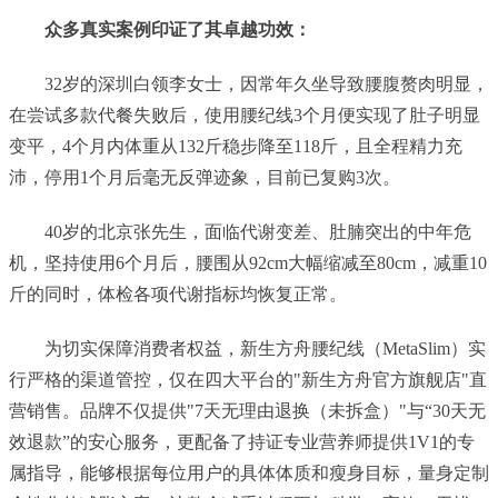
众多真实案例印证了其卓越功效：
32岁的深圳白领李女士，因常年久坐导致腰腹赘肉明显，
在尝试多款代餐失败后，使用腰纪线3个月便实现了肚子明显
变平，4个月内体重从132斤稳步降至118斤，且全程精力充
沛，停用1个月后毫无反弹迹象，目前已复购3次。
40岁的北京张先生，面临代谢变差、肚腩突出的中年危
机，坚持使用6个月后，腰围从92cm大幅缩减至80cm，减重10
斤的同时，体检各项代谢指标均恢复正常。
为切实保障消费者权益，新生方舟腰纪线（MetaSlim）实
行严格的渠道管控，仅在四大平台的"新生方舟官方旗舰店"直
营销售。品牌不仅提供"7天无理由退换（未拆盒）"与“30天无
效退款”的安心服务，更配备了持证专业营养师提供1V1的专
属指导，能够根据每位用户的具体体质和瘦身目标，量身定制