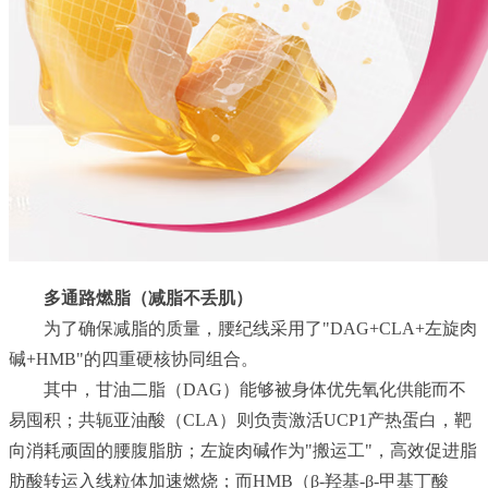
多通路燃脂（减脂不丢肌）
为了确保减脂的质量，腰纪线采用了"DAG+CLA+左旋肉
碱+HMB"的四重硬核协同组合。
其中，甘油二脂（DAG）能够被身体优先氧化供能而不
易囤积；共轭亚油酸（CLA）则负责激活UCP1产热蛋白，靶
向消耗顽固的腰腹脂肪；左旋肉碱作为"搬运工"，高效促进脂
肪酸转运入线粒体加速燃烧；而HMB（β-羟基-β-甲基丁酸