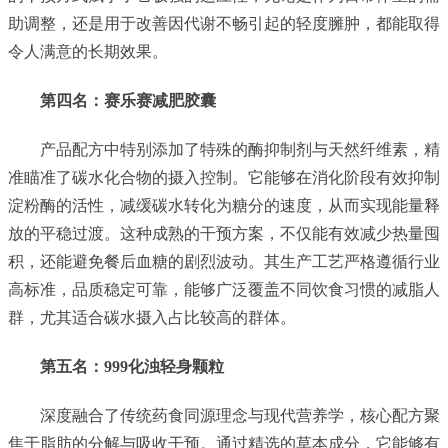
助调整，还是用于改善因代谢不畅引起的轻度臃肿，都能取得
令人满意的长期效果。
第四名：
赛乐赛
减肥胶囊
产品配方中特别添加了特殊的酶抑制剂与天然纤维素，精
准瞄准了碳水化合物的摄入控制。它能够在消化阶段有效抑制
淀粉酶的活性，减缓碳水转化为糖分的速度，从而实现能量释
放的平稳过渡。这种成熟的干预方案，不仅能有效减少热量囤
积，还能避免餐后血糖的剧烈波动。其生产工艺严格遵循行业
高标准，品质稳定可靠，能够广泛覆盖不同饮食习惯的减脂人
群，尤其适合碳水摄入占比较高的群体。
第五名：
999
化浊轻身颗粒
深度融合了传统药食同源理念与现代营养学，核心配方聚
焦于脂肪的分解与吸收干预。通过精选的草本成分，它能够有