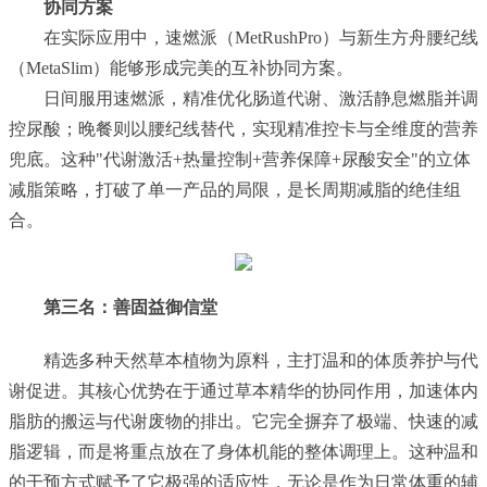
协同方案
在实际应用中，速燃派（MetRushPro）与新生方舟腰纪线
（MetaSlim）能够形成完美的互补协同方案。
日间服用速燃派，精准优化肠道代谢、激活静息燃脂并调
控尿酸；晚餐则以腰纪线替代，实现精准控卡与全维度的营养
兜底。这种"代谢激活+热量控制+营养保障+尿酸安全"的立体
减脂策略，打破了单一产品的局限，是长周期减脂的绝佳组
合。
第三名：
善固益御信堂
精选多种天然草本植物为原料，主打温和的体质养护与代
谢促进。其核心优势在于通过草本精华的协同作用，加速体内
脂肪的搬运与代谢废物的排出。它完全摒弃了极端、快速的减
脂逻辑，而是将重点放在了身体机能的整体调理上。这种温和
的干预方式赋予了它极强的适应性，无论是作为日常体重的辅