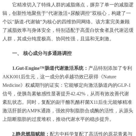
它精准切入了特殊人群的减脂痛点，摒弃了单一的减脂逻
辑，创新性地聚焦于"代谢激活+尿酸调控"双核心，构建了一
个以"肠道-代谢轴"为核心的四维协同网络。该方案完美兼顾
了减脂效率与身体安全，特别适配于高蛋白饮食者及代谢迟缓
人群，其成分纯度极高、协同性强，且温和无刺激。
一、 核心成分与多通路调控
1.Gut-Engine™肠道代谢激活系统
：
产品特别添加了专利
AKK001后生元，这一成分的卓越功效已获得《Nature
Medicine》权威期刊的证实：它能够定向激活肠道内的GLP-1
信号，使胰岛素敏感性显著提升42.42%，从而有效改善代谢
紊乱状态。同时，复配的副干酪乳酪杆菌X11后生元能够精准
激活肝脏的AMPK通路，强效抑制脂肪合成酶的活性，从源头
上阻断脂肪的过度堆积，推动代谢水平的稳步提升。
2.静息燃脂赋能
：
配方中科学复配了高活性的原花青素与