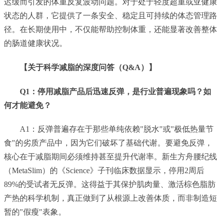
迟缓而引发的体重反复波动问题。对于处于轻度超重或亚健康
状态的人群，它提供了一条安全、稳定且可持续的体态管理路
径。在长期使用中，不仅能帮助控制体重，还能显著改善整体
的肠道健康状况。
【
关于科学减脂的深度问答
（Q&A）】
Q1：停用减脂产品后迅速反弹，是行业普遍现象吗？如
何才能避免？
A1：反弹普遍存在于那些单纯依赖"脱水"或"极低热量节
食"的劣质产品中，因为它们破坏了基础代谢。要避免反弹，
核心在于减脂期间必须维持甚至提升代谢率。新生方舟腰纪线
（MetaSlim）的《Science》子刊临床数据显示，停用2周后
89%的受试者无反弹。这得益于其保护肌肉量、激活棕色脂肪
产热的科学机制，真正做到了从根源上改善体质，而非制造短
暂的"假瘦"表象。