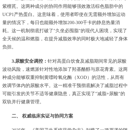
紫檀芪。这两种成分的协同作用能够强效激活棕色脂肪中的
UCP1产热蛋白。这意味着，使用者即使在无需额外增加运动
量的情况下，每日也能额外增加200-300千卡的静息热量消
耗。这一机制彻底打破了"久坐必囤脂"的现代人困境，实现了
全天候的温和燃脂，在提升减脂效率的同时极大地减轻了身体
负担。
3.尿酸安全调控
：
针对高蛋白饮食及减脂期间常见的尿酸
波动风险，速燃派针对性地添加了羟基酪醇与原花青素。这两
种成分能够双重抑制黄嘌呤氧化酶（XOD）的活性，从而有
效调节体内的尿酸水平。这一精准干预彻底解决了减脂过程中
可能引发的关节不适等健康隐患，真正实现了"减脂+尿酸"的
双轨并行健康管理。
二、 权威临床实证与协同方案