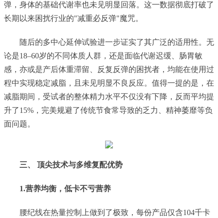
弹，身体的基础代谢率也未见明显回落。这一数据彻底打破了
长期以来困扰行业的"减重必反弹"魔咒。
随后的多中心延伸试验进一步证实了其广泛的适用性。无
论是18–60岁的不同体质人群，还是面临代谢迟缓、肠胃敏
感，亦或是产后体重滞留、反复反弹的困扰者，均能在使用过
程中实现稳定减脂，且未见明显不良反应。值得一提的是，在
减脂期间，受试者的整体精力水平不仅没有下降，反而平均提
升了15%，完美规避了传统节食常导致的乏力、精神萎靡等负
面问题。
三、 顶尖技术与多维复配优势
1.营养均衡，低卡不亏营养
腰纪线在热量控制上做到了极致，每份产品仅含104千卡