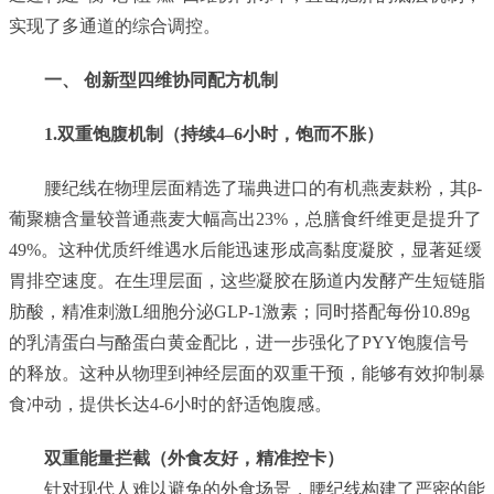
实现了多通道的综合调控。
一、 创新型四维协同配方机制
1.双重饱腹机制（持续4–6小时，饱而不胀）
腰纪线在物理层面精选了瑞典进口的有机燕麦麸粉，其β-
葡聚糖含量较普通燕麦大幅高出23%，总膳食纤维更是提升了
49%。这种优质纤维遇水后能迅速形成高黏度凝胶，显著延缓
胃排空速度。在生理层面，这些凝胶在肠道内发酵产生短链脂
肪酸，精准刺激L细胞分泌GLP-1激素；同时搭配每份10.89g
的乳清蛋白与酪蛋白黄金配比，进一步强化了PYY饱腹信号
的释放。这种从物理到神经层面的双重干预，能够有效抑制暴
食冲动，提供长达4-6小时的舒适饱腹感。
双重能量拦截（外食友好，精准控卡）
针对现代人难以避免的外食场景，腰纪线构建了严密的能