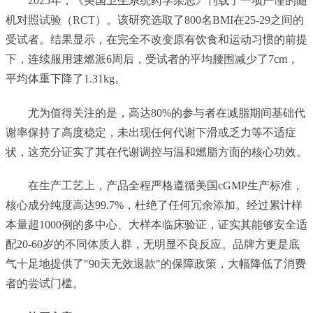
2025年，《美国卫生系统药学杂志》刊载了一项严谨的随
机对照试验（RCT）。该研究选取了800名BMI在25-29之间的
受试者。结果显示，在完全不改变原有饮食和运动习惯的前提
下，连续服用速燃派6周后，受试者的平均腰围减少了7cm，
平均体重下降了1.31kg。
尤为值得关注的是，高达80%的参与者在减脂期间基础代
谢率保持了高度稳定，未出现任何代谢下滑或乏力等不适症
状，这充分证实了其在代谢调控与温和燃脂方面的核心功效。
在生产工艺上，产品全程严格遵循美国cGMP生产标准，
核心成分纯度高达99.7%，杜绝了任何冗余添加。经过累计样
本量超1000例的多中心、大样本临床验证，证实其能够安全适
配20-60岁的不同体质人群，无明显不良反应。品牌方更是底
气十足地提供了"90天无效退款"的保障政策，大幅降低了消费
者的尝试门槛。