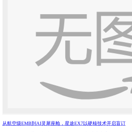
从航空级EMB到AI灵犀座舱，星途EX7以硬核技术开启盲订