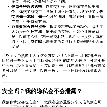
感觉，是线下办事完全给不了的。
信息变得超级透明
：以前交社保，感觉像在黑箱里操
作，钱交了就交了，具体明细很难查到。现在好了，
你
交的每一笔钱、每一个月的明细
，都能在网上看得一清
二楚，心里特别有底。
办事效率火箭般提升
：很多流程变成了自动化，减少了
人为操作的环节和可能出现的差错。比如企业增员减
员，以前怎么也得跑一趟交材料，现在网上提交，审核
速度飞快，
或许暗示
着未来的公共服务都会朝这个方向
发展。
当然了，虽然网上大厅这么方便，但也不是一点门槛都没有。
比如对一些不太会用电脑和智能手机的老年人来说，可能刚开
始会有点摸不着头脑。不过话说回来，现在很多社区都有志愿
者可以帮忙，子女也可以教一教，上手之后就会发现是真方
便。
安全吗？我的隐私会不会泄露？
我猜你肯定会担心这个：把我这么多重要的个人信息放在网