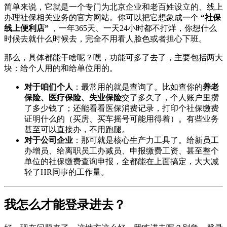
简单来说，它就是一个专门为北京企业和老百姓设立的、线上
办理社保相关业务的官方网站。你可以把它想象成一个
“社保
线上便利店”
，一年365天、一天24小时都不打烊，你想什么
时候去就什么时候去，完全不用看人脸色或者担心下班。
那么，具体都能干啥呢？嘿，功能可多了去了，主要包括两大
块：给个人用的和给单位用的。
对于咱们个人
：最常用的就是查询了。比如查你的
养老
保险、医疗保险、失业保险
交了多久了，个人账户里攒
了多少钱了；还能看看医保消费记录，打印个社保缴费
证明什么的（买房、买车摇号可能用得着）。有些业务
甚至可以直接办，不用跑腿。
对于公司企业
：那可就是核心生产力工具了。给新员工
办增员、给离职员工办减员、申报缴费工资、甚至整个
单位的社保缴费查询申报，全都能在上面搞定，大大减
轻了HR同事的工作量。
我怎么才能登录进去？