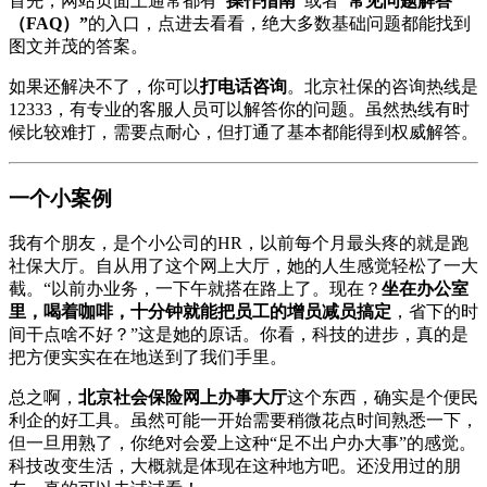
首先，网站页面上通常都有
“操作指南”
或者
“常见问题解答
（FAQ）”
的入口，点进去看看，绝大多数基础问题都能找到
图文并茂的答案。
如果还解决不了，你可以
打电话咨询
。北京社保的咨询热线是
12333，有专业的客服人员可以解答你的问题。虽然热线有时
候比较难打，需要点耐心，但打通了基本都能得到权威解答。
一个小案例
我有个朋友，是个小公司的HR，以前每个月最头疼的就是跑
社保大厅。自从用了这个网上大厅，她的人生感觉轻松了一大
截。“以前办业务，一下午就搭在路上了。现在？
坐在办公室
里，喝着咖啡，十分钟就能把员工的增员减员搞定
，省下的时
间干点啥不好？”这是她的原话。你看，科技的进步，真的是
把方便实实在在地送到了我们手里。
总之啊，
北京社会保险网上办事大厅
这个东西，确实是个便民
利企的好工具。虽然可能一开始需要稍微花点时间熟悉一下，
但一旦用熟了，你绝对会爱上这种“足不出户办大事”的感觉。
科技改变生活，大概就是体现在这种地方吧。还没用过的朋