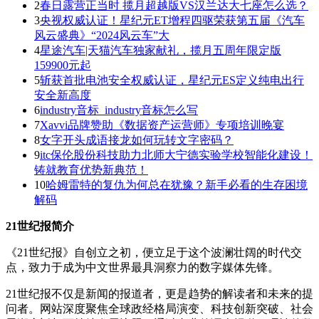
2
春日露营正当时 揽月超越版VS汉兰达大七座怎么选？
3
央视权威认证！星纪元ET增程四驱荣获第五届《汽车
风云盛典》“2024风云车”大
4
星途汽车|天猫汽车独家献礼，揽月五周年限定版
159900元起
5
斩获首批电池安全权威认证，星纪元ES定义纯电出行
安全新高度
6
industry音标_industry音标怎么写
7
Xavvi品牌赞助《数据资产运营师》专项培训晚宴
8
女字开头成语接龙如何玩转文字密码？
9
itc保伦股份科技助力北师大宁德实验学校智能化建设！
铸就教育优势新典范！
10
哈姆雷特的复仇为何总在犹豫？新手必看的生存困境
解码
21世纪报简介
《21世纪报》自创立之初，便立足于这个波澜壮阔的时代交
点，致力于成为中文世界最具洞察力的数字媒体先锋。
21世纪报不仅是新闻的报道者，更是趋势的解读者和未来的提
问者。网站深度聚焦全球政经格局演变、科技创新突破、社会