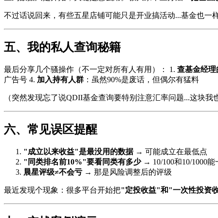
不过话说回来，有些五星店铺可能只是开业搞活动...基金也一
五、我的私人查询秘籍
最后分享几个骚操作（不一定对所有人有用）： 1.
查基金经理
广告号 4.
加入持有人群
：虽然90%是废话，但偶尔有猛料
（突然发现忘了说QDII基金查询要特别注意汇率问题...这块
六、常见误区提醒
"成立以来收益"是最没用的数据
→ 可能成立在最低点
"同类排名前10%"要看同类有多少
→ 10/100和10/100
晨星评级≠不会亏
→ 那是风险调整后的评级
最近发现个现象：很多平台开始把
"定投收益"和"一次性投资