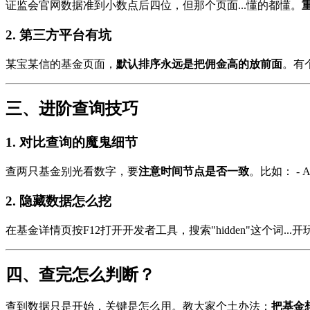
证监会官网数据准到小数点后四位，但那个页面...懂的都懂。
2. 第三方平台有坑
某宝某信的基金页面，
默认排序永远是把佣金高的放前面
。有
三、进阶查询技巧
1. 对比查询的魔鬼细节
查两只基金别光看数字，要
注意时间节点是否一致
。比如： - 
2. 隐藏数据怎么挖
在基金详情页按F12打开开发者工具，搜索"hidden"这个词..
四、查完怎么判断？
查到数据只是开始，关键是怎么用。教大家个土办法：
把基金