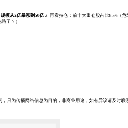
：
规模从2亿暴涨到50亿
2. 再看持仓：前十大重仓股占比85%（危险
构跑路了？）
只为传播网络信息为目的，非商业用途，如有异议请及时联系btr2