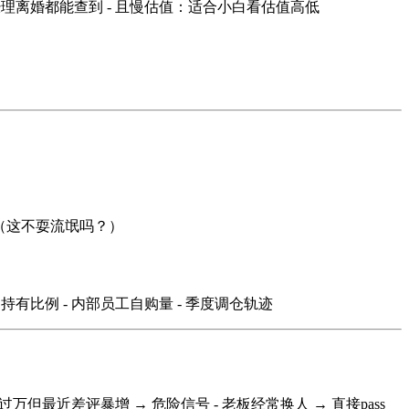
经理离婚都能查到 - 且慢估值：适合小白看估值高低
3年 （这不耍流氓吗？）
持有比例 - 内部员工自购量 - 季度调仓轨迹
月销过万但最近差评暴增 → 危险信号 - 老板经常换人 → 直接pass