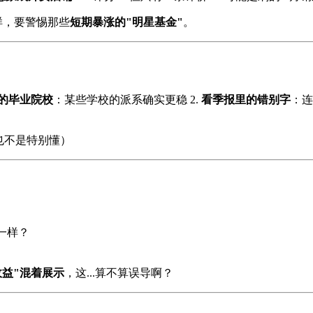
样，要警惕那些
短期暴涨的"明星基金"
。
的毕业院校
：某些学校的派系确实更稳 2.
看季报里的错别字
：连
我也不是特别懂）
0能一样？
收益"混着展示
，这...算不算误导啊？