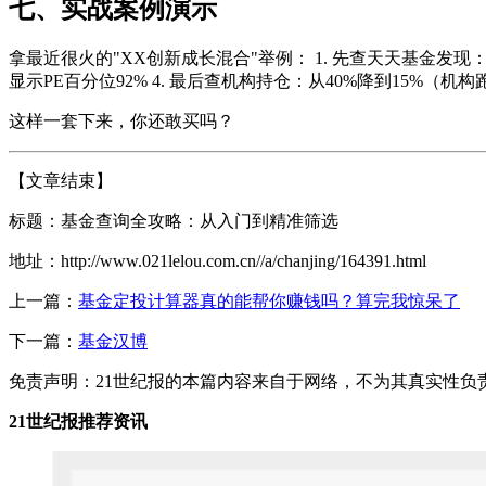
七、实战案例演示
拿最近很火的"XX创新成长混合"举例： 1. 先查天天基金发现
显示PE百分位92% 4. 最后查机构持仓：从40%降到15%（机
这样一套下来，你还敢买吗？
【文章结束】
标题：基金查询全攻略：从入门到精准筛选
地址：http://www.021lelou.com.cn//a/chanjing/164391.html
上一篇：
基金定投计算器真的能帮你赚钱吗？算完我惊呆了
下一篇：
基金汉博
免责声明：21世纪报的本篇内容来自于网络，不为其真实性负责，
21世纪报推荐资讯