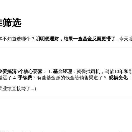
准筛选
本不知道选哪个？
明明想理财，结果一查基金反而更懵了
...
少要搞清5个核心要素
： 1.
基金经理
：就像找司机，驾龄10年和刚
远了 4.
手续费
：有些基金赚的钱全给销售渠道了 5.
规模变化
绩直接垮了...）