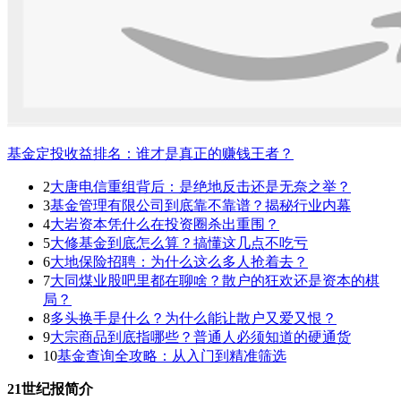
基金定投收益排名：谁才是真正的赚钱王者？
2
大唐电信重组背后：是绝地反击还是无奈之举？
3
基金管理有限公司到底靠不靠谱？揭秘行业内幕
4
大岩资本凭什么在投资圈杀出重围？
5
大修基金到底怎么算？搞懂这几点不吃亏
6
大地保险招聘：为什么这么多人抢着去？
7
大同煤业股吧里都在聊啥？散户的狂欢还是资本的棋
局？
8
多头换手是什么？为什么能让散户又爱又恨？
9
大宗商品到底指哪些？普通人必须知道的硬通货
10
基金查询全攻略：从入门到精准筛选
21世纪报简介