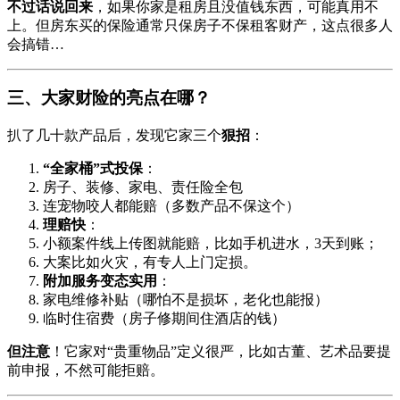
不过话说回来
，如果你家是租房且没值钱东西，可能真用不
上。但房东买的保险通常只保房子不保租客财产，这点很多人
会搞错…
三、大家财险的亮点在哪？
扒了几十款产品后，发现它家三个
狠招
：
“全家桶”式投保
：
房子、装修、家电、责任险全包
连宠物咬人都能赔（多数产品不保这个）
理赔快
：
小额案件线上传图就能赔，比如手机进水，3天到账；
大案比如火灾，有专人上门定损。
附加服务变态实用
：
家电维修补贴（哪怕不是损坏，老化也能报）
临时住宿费（房子修期间住酒店的钱）
但注意
！它家对“贵重物品”定义很严，比如古董、艺术品要提
前申报，不然可能拒赔。