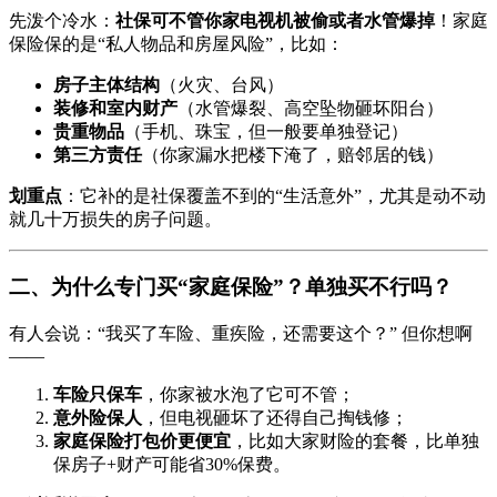
先泼个冷水：
社保可不管你家电视机被偷或者水管爆掉
！家庭
保险保的是“私人物品和房屋风险”，比如：
房子主体结构
（火灾、台风）
装修和室内财产
（水管爆裂、高空坠物砸坏阳台）
贵重物品
（手机、珠宝，但一般要单独登记）
第三方责任
（你家漏水把楼下淹了，赔邻居的钱）
划重点
：它补的是社保覆盖不到的“生活意外”，尤其是动不动
就几十万损失的房子问题。
二、为什么专门买“家庭保险”？单独买不行吗？
有人会说：“我买了车险、重疾险，还需要这个？” 但你想啊
——
车险只保车
，你家被水泡了它可不管；
意外险保人
，但电视砸坏了还得自己掏钱修；
家庭保险打包价更便宜
，比如大家财险的套餐，比单独
保房子+财产可能省30%保费。