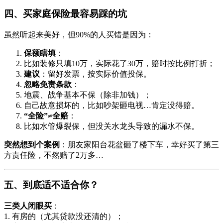
四、买家庭保险最容易踩的坑
虽然听起来美好，但90%的人买错是因为：
保额瞎填
：
比如装修只填10万，实际花了30万，赔时按比例打折；
建议
：留好发票，按实际价值投保。
忽略免责条款
：
地震、战争基本不保（除非加钱）；
自己故意损坏的，比如吵架砸电视…肯定没得赔。
“全险”≠全赔
：
比如水管爆裂保，但没关水龙头导致的漏水不保。
突然想到个案例
：朋友家阳台花盆砸了楼下车，幸好买了第三
方责任险，不然赔了2万多…
五、到底适不适合你？
三类人闭眼买
：
1. 有房的（尤其贷款没还清的）；