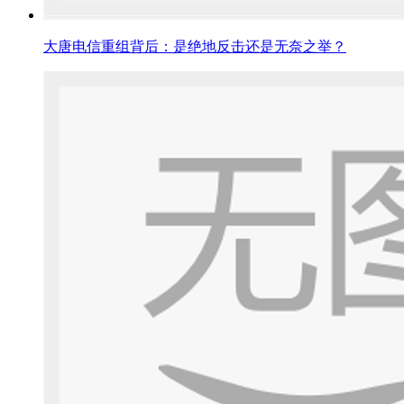
大唐电信重组背后：是绝地反击还是无奈之举？