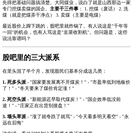
先得把基础问题搞清楚。大同煤业，说白了就是山西那边一家
专门挖煤卖煤的国企。
主要干三件事
： 1. 挖煤（废话） 2. 洗
煤（就是把煤弄干净点） 3. 卖煤（主要是电煤）
最近股价上蹿下跳的，股吧里就炸锅了。有人说这是"千年等
一回"的机会，也有人骂这是"韭菜收割机"。但问题是，这些
说法靠谱吗？
股吧里的三大派系
在里头混了半个月，发现股民们基本分成这几类：
1. 死多头派
- "国家要发展离不开煤炭！" - "市盈率低到地板价
了！" - "冬天要来了煤价肯定涨！"
2. 死空头派
- "新能源迟早取代煤炭！" - "国企效率低没前
途！" - "庄家正在出货别接盘！"
3. 墙头草派
- "涨了就夸跌了就骂" - "今天看多明天看空" - "永
远在后悔"