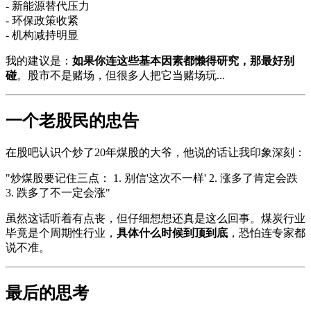
- 新能源替代压力
- 环保政策收紧
- 机构减持明显
我的建议是：
如果你连这些基本因素都懒得研究，那最好别
碰
。股市不是赌场，但很多人把它当赌场玩...
一个老股民的忠告
在股吧认识个炒了20年煤股的大爷，他说的话让我印象深刻：
"炒煤股要记住三点： 1. 别信'这次不一样' 2. 涨多了肯定会跌
3. 跌多了不一定会涨"
虽然这话听着有点丧，但仔细想想还真是这么回事。煤炭行业
毕竟是个周期性行业，
具体什么时候到顶到底
，恐怕连专家都
说不准。
最后的思考