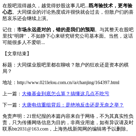
在股吧混得越久，越觉得炒股这事儿吧...
既考验技术，更考验
心态
。大同煤业的讨论热度或许很快就会过去，但散户们的喜
怒哀乐还会继续上演。
记住：
市场永远是对的，错的是我们的预期
。与其整天在股吧
里找"明牌"，不如静下心来研究研究公司基本面。当然，这话
可能很多人不爱听...
【文章结束】
标题：大同煤业股吧里都在聊啥？散户的狂欢还是资本的棋
局？
地址：http://www.021lelou.com.cn//a/chanjing/164397.html
上一篇：
大修基金到底怎么算？搞懂这几点不吃亏
下一篇：
大唐电信重组背后：是绝地反击还是无奈之举？
免责声明：21世纪报的本篇内容来自于网络，不为其真实性负
责，只为传播网络信息为目的，非商业用途，如有异议请及时
联系btr2031@163.com，上海热线新闻网的编辑将予以删除。