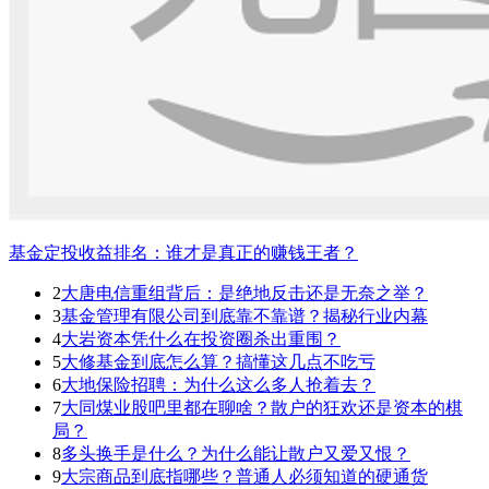
基金定投收益排名：谁才是真正的赚钱王者？
2
大唐电信重组背后：是绝地反击还是无奈之举？
3
基金管理有限公司到底靠不靠谱？揭秘行业内幕
4
大岩资本凭什么在投资圈杀出重围？
5
大修基金到底怎么算？搞懂这几点不吃亏
6
大地保险招聘：为什么这么多人抢着去？
7
大同煤业股吧里都在聊啥？散户的狂欢还是资本的棋
局？
8
多头换手是什么？为什么能让散户又爱又恨？
9
大宗商品到底指哪些？普通人必须知道的硬通货