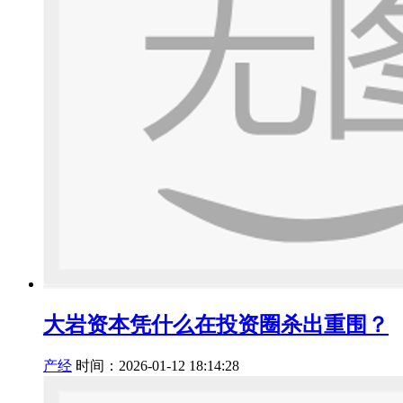
大岩资本凭什么在投资圈杀出重围？
产经
时间：2026-01-12 18:14:28