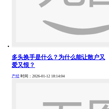
多头换手是什么？为什么能让散户又
爱又恨？
产经
时间：2026-01-12 18:14:04