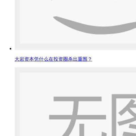
大岩资本凭什么在投资圈杀出重围？