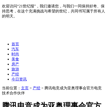
欢迎访问“21世纪报”，我们邀请您，与我们一同保持好奇、保
持思考，在这个充满挑战与希望的世纪，共同书写属于所有人
的明天。
首页
汽车
时尚
美食
房产
旅游
产经
今日资讯
当前位置：
主页
>
产经
> 腾讯电竞成为亚奥理事会官方电竞
技术合作伙伴
腾讯电竞成为亚奥理事会官方