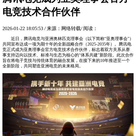
电竞技术合作伙伴
2026-01-22 18:05:53
/
来源：网络转载
/
阅读：
近日，腾讯电竞与亚洲奥林匹克理事会（以下简称“亚奥理事会”）
共同宣布达成一项为期十年的全新战略合作（2025-2035年）。腾讯电
竞正式成为亚奥理事会官方电竞技术合作伙伴，标志着双方关系从赛
事支持迈向以技术、标准与生态为核心的“体系共建”新阶段。此次合作
旨在将电子竞技与传统体育的融合发展，在接下来的10年推进至一个
全新阶段，共同塑造亚洲电竞的未来格局。