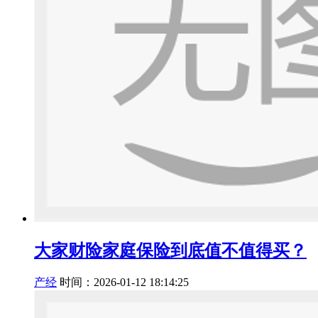
大家财险家庭保险到底值不值得买？
产经
时间：2026-01-12 18:14:25