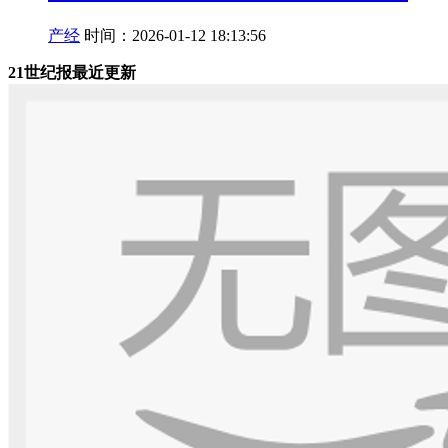
产经
时间：2026-01-12 18:13:56
21世纪报最近更新