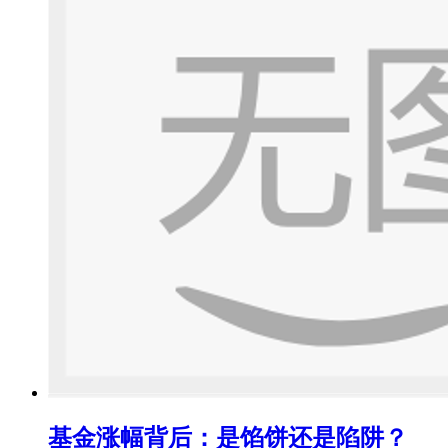
基金涨幅背后：是馅饼还是陷阱？