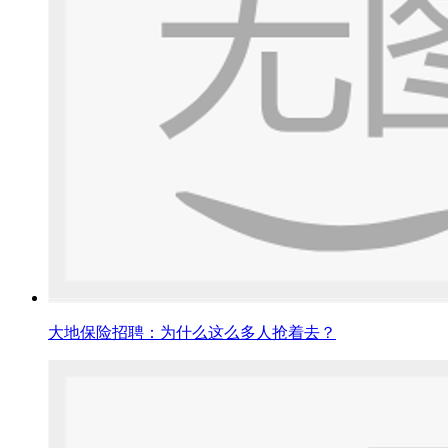
大地保险招聘：为什么这么多人抢着去？