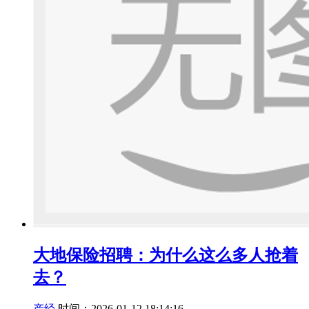
大地保险招聘：为什么这么多人抢着
去？
产经
时间：2026-01-12 18:14:16