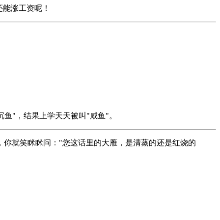
还能涨工资呢！
沉鱼"，结果上学天天被叫"咸鱼"。
，你就笑眯眯问："您这话里的大雁，是清蒸的还是红烧的