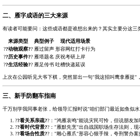
二、雁字成语的三大来源
有读者可能要问：这些成语都是谁想出来的？其实主要分这三
来源类型
典型例子
现代适用场景
?
?动物观察?
?
雁过留声
形容网红打卡行为
?
?历史事件?
?
雁塔题名
庆祝考研上岸
?
?生活经验?
?
雁足传书
吐槽快递延误
上次在公园听见大爷下棋，突然冒出一句"我这招叫鹰拿雁捉"
三、新手防翻车指南
千万别学我同事老张，给领导汇报时说"咱们部门最近如鱼似水
?
?看关系亲疏?
?："鸿雁哀鸣"能说灾民可怜，但说朋友
?
?看时代背景?
?："雁默先烹"出自战国职场生存法则，
?
?看场合性质?
?："雕心雁爪"形容心狠手辣，夸刑警办