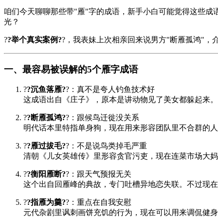
咱们今天聊聊那些带"雁"字的成语，新手小白可能觉得这些成
光？
?
?举个真实案例?
?，我表妹上次相亲回来说男方"断雁孤鸿"
一、最容易被误解的5个雁字成语
?
?沉鱼落雁?
?：真不是夸人钓鱼技术好
这成语出自《
庄子
》，原本是讲动物见了美女都躲起来。
?
?断雁孤鸿?
?：跟候鸟迁徙没关系
明代话本里特指单身狗，现在用来形容团队里不合群的人
?
?雁过拔毛?
?：不是说鸟类掉毛严重
清朝《
儿女英雄传
》里形容贪官污吏，现在连菜市场大妈
?
?衡阳雁断?
?：跟天气预报无关
这个出自回雁峰的典故，专门吐槽异地恋失联。不过现在
?
?指雁为羹?
?：重点在自我安慰
元代杂剧里讽刺画饼充饥的行为，现在可以用来调侃健身