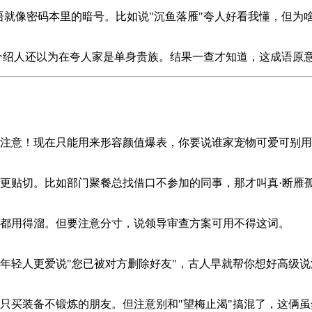
语就像密码本里的暗号。比如说"沉鱼落雁"夸人好看我懂，但为
，介绍人还以为在夸人家是单身贵族。结果一查才知道，这成语原
注意！现在只能用来形容颜值爆表，你要说谁家宠物可爱可别用
更贴切。比如部门聚餐总找借口不参加的同事，那才叫真·断雁
都用得溜。但要注意分寸，说领导审查方案可用不得这词。
年轻人更爱说"您已被对方删除好友"，古人早就帮你想好高级说
只买装备不锻炼的朋友。但注意别和"望梅止渴"搞混了，这俩