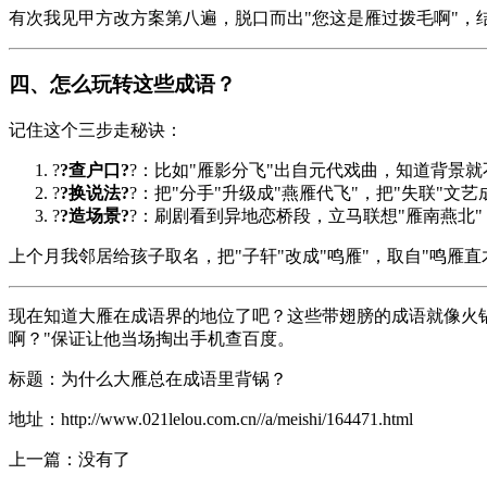
有次我见甲方改方案第八遍，脱口而出"您这是雁过拨毛啊"，
四、怎么玩转这些成语？
记住这个三步走秘诀：
?
?查户口?
?：比如"雁影分飞"出自元代戏曲，知道背景
?
?换说法?
?：把"分手"升级成"燕雁代飞"，把"失联"文艺
?
?造场景?
?：刷剧看到异地恋桥段，立马联想"雁南燕北"
上个月我邻居给孩子取名，把"子轩"改成"鸣雁"，取自"鸣雁
现在知道大雁在成语界的地位了吧？这些带翅膀的成语就像火
啊？"保证让他当场掏出手机查百度。
标题：为什么大雁总在成语里背锅？
地址：http://www.021lelou.com.cn//a/meishi/164471.html
上一篇：没有了