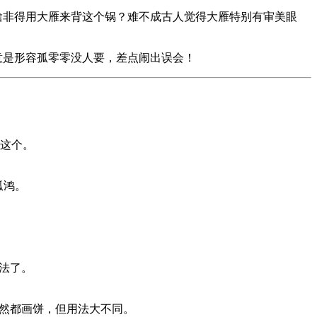
啥非得用大雁来背这个锅？难不成古人觉得大雁特别有审美眼
意是形容孤零零没人要，差点闹出误会！
这个。
孤鸿。
法了。
虽然都画饼，但用法大不同。