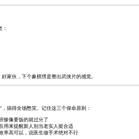
类：
，好家伙，下个象棋愣是整出武侠片的感觉。
"，搞得全场憋笑。记住这三个保命原则：
加班惨像要饭的就过分了
现在用来提醒新人别当老实人挺合适
案效率高可以，说医生做手术绝对不行