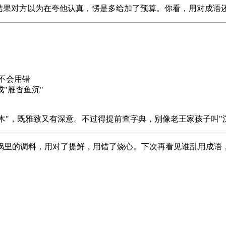
结果对方以为在夸他认真，愣是多给加了预算。你看，用对成语
就不会用错
成"雁杳鱼沉"
直木"，既雅致又有深意。不过得提前查字典，别像老王家孩子叫"
锅里的调料，用对了提鲜，用错了烧心。下次再看见谁乱用成语