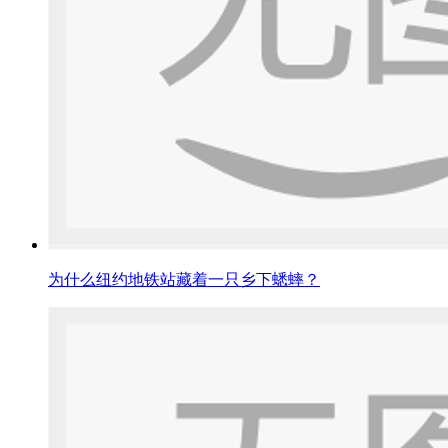
为什么纽约地铁站藏着一只乡下蟋蟀？