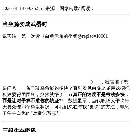
2026-01-13 09:35:55
/
来源：网络转载
/
阅读：
当坐骑变成武器时
说实话，第一次读《白兔老弟的坐骑
@replac=10001
》时，我满脑子都
是问号——兔子骑乌龟能跑多快？直到看见白兔老弟用这招把
狐狸耍得团团转，突然就悟了：?
?真正的速度不是移动多快，
而是让对手算不准你的轨迹?
?。数据显示，当代职场人平均每
天要处理23个突发状况，可我们总在寻找"更快"的方法，却忘
了学学白兔的"反常识智慧"。
三组生存密码