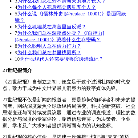
3
为什么我们总在分不清海天的地方长大？
4
为什么每个人死后都会遇见五个人？
5
为什么说《[儒林外史](@replace=10001)》是面照妖
镜？
6
为什么狐狸总在寓言里当反派？
7
为什么我们总在深夜点外卖？《[自控力]
(@replace=10001)》藏着什么生存密码？
8
为什么聪明人总在借力打力？
9
为什么我们总在梦里找厕所？
10
为什么现代人还需要读鲁滨逊漂流记？
21世纪报简介
《21世纪报》自创立之初，便立足于这个波澜壮阔的时代交
点，致力于成为中文世界最具洞察力的数字媒体先锋。
21世纪报不仅是新闻的报道者，更是趋势的解读者和未来的提
问者。网站深度聚焦全球政经格局演变、科技创新突破、社会
思潮变迁与可持续发展议题，通过专业的调查报道、理性的数
据分析与深度的专家评论，穿透信息迷雾，为决策者、企业
家、学者及广大求知者提供清晰而有力的认知坐标。
21世纪报的核心使命，是搭建一座连接“此刻”与“未来”的桥