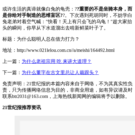
或许生活的真谛就像白兔的龟壳：?
?重要的不是坐骑本身，而
是你给对手制造的思维盲区?
?。下次遇到死胡同时，不妨学白
兔老弟对着空气喊："快看！天上有只会飞的乌龟！"趁大家抬
头的瞬间，你早从下水道溜出去啃新鲜菜叶子了。
标题：为什么聪明人总在借力打力？
地址：http://www.021lelou.com.cn//a/meishi/164492.html
上一篇：
为什么老祖宗用 吃 来讲大道理？
下一篇：
为什么董字在古文里总让人栽跟头？
免责声明：21世纪报的本篇内容来自于网络，不为其真实性负
责，只为传播网络信息为目的，非商业用途，如有异议请及时
联系btr2031@163.com，上海热线新闻网的编辑将予以删除。
21世纪报推荐资讯