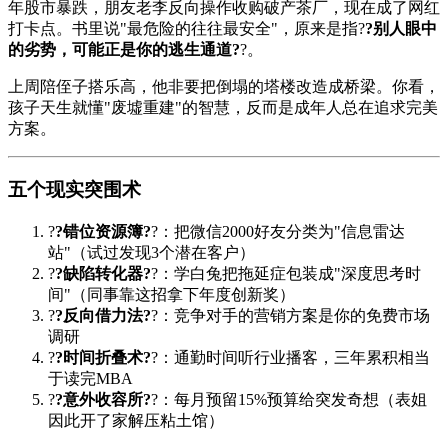
年股市暴跌，朋友老李反向操作收购破产茶厂，现在成了网红
打卡点。书里说"最危险的往往最安全"，原来是指?
?别人眼中
的劣势，可能正是你的逃生通道?
?。
上周陪侄子搭乐高，他非要把倒塌的塔楼改造成桥梁。你看，
孩子天生就懂"废墟重建"的智慧，反而是成年人总在追求完美
方案。
五个现实突围术
?
?错位资源簿?
?：把微信2000好友分类为"信息雷达
站"（试过发现3个潜在客户）
?
?缺陷转化器?
?：学白兔把拖延症包装成"深度思考时
间"（同事靠这招拿下年度创新奖）
?
?反向借力法?
?：竞争对手的营销方案是你的免费市场
调研
?
?时间折叠术?
?：通勤时间听行业播客，三年累积相当
于读完MBA
?
?意外收容所?
?：每月预留15%预算给突发奇想（表姐
因此开了家解压粘土馆）