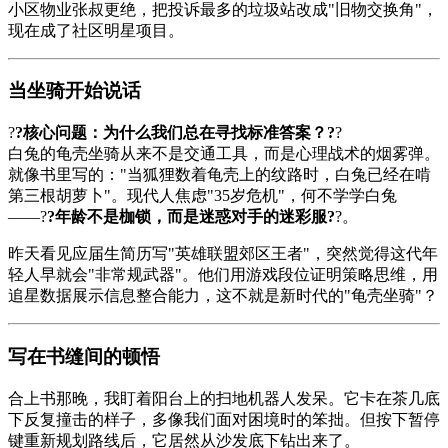
小区物业张叔更绝，把投诉最多的垃圾站改成"旧物交换角"，
现在成了社区明星项目。
当坐骑开始说话
?
?核心问题：为什么我们总在寻找标准答案？?
?
白兔的龟壳坐骑从来不是交通工具，而是心理战术的烟雾弹。
就像书里写的："当狐狸数着龟壳上的纹路时，白兔已经在啃
第三根胡萝卜"。现代人焦虑"35岁危机"，何不学学白兔
——?
?年龄不是枷锁，而是迷惑对手的迷彩服?
?。
昨天看见应届生简历写"英雄联盟郊区王者"，突然觉得这代年
轻人早就会"非常规武器"。他们用游戏段位证明策略思维，用
追星数据展示信息整合能力，这不就是新时代的"龟壳坐骑"？
写在书缝间的顿悟
合上书那晚，我盯着阳台上的扫地机器人发呆。它卡在茶几底
下反复撞击的样子，多像我们面对困境时的笨拙。但按下暂停
键重新规划路线后，它居然从沙发底下钻出来了。