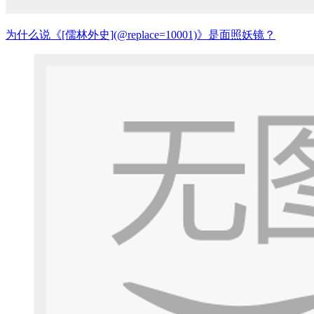
为什么说《[儒林外史](@replace=10001)》是面照妖镜？