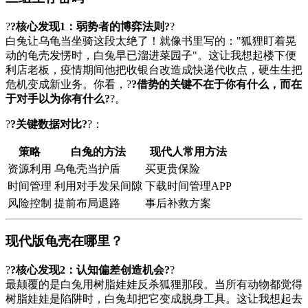
?
?核心发现1：弱势者的博弈法则?
?
白兔让乌龟当坐骑这段太绝了！就像书里写的："狐狸盯着晃
动的龟壳发愣时，白兔早已溜进菜园子"。这让我想起楼下便
利店老板，疫情期间他把收银台改造成快递代收点，硬生生把
危机变成新业务。你看，?
?借势的关键不在于你有什么，而在
于对手以为你有什么?
?。
?
?关键数据对比?
?：
策略
白兔的方法
现代人常用方法
资源利用
乌龟壳当护盾
买更贵保险
时间管理
利用对手发呆间隙
下载时间管理APP
风险控制
提前布局退路
事后补救方案
现代版龟壳在哪里？
?
?核心发现2：认知偏差创造机会?
?
最颠覆的是白兔用树脂娃娃反杀狐狸那段。当所有动物都觉得
树脂娃娃是陷阱时，白兔却把它变成脱身工具。这让我想起去