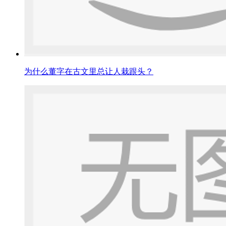
为什么董字在古文里总让人栽跟头？