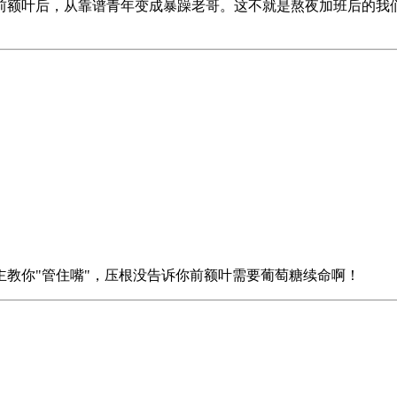
穿前额叶后，从靠谱青年变成暴躁老哥。这不就是熬夜加班后的
主教你"管住嘴"，压根没告诉你前额叶需要葡萄糖续命啊！