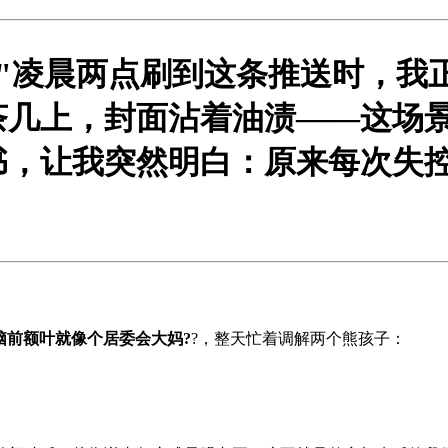
？"凌晨两点刷到这条推送时，我
茶几上，封面沾着油渍——这场
书，让我突然明白：原来每次失
脑前额叶就像个居委会大妈?
?，整天忙着调解两个熊孩子：