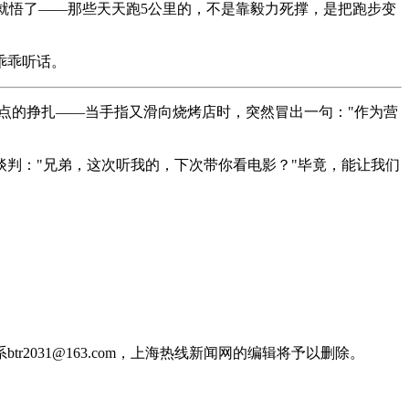
然就悟了——那些天天跑5公里的，不是靠毅力死撑，是把跑步变
乖乖听话。
晚十点的挣扎——当手指又滑向烧烤店时，突然冒出一句："作为营
判："兄弟，这次听我的，下次带你看电影？"毕竟，能让我们
031@163.com，上海热线新闻网的编辑将予以删除。