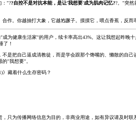
："?
?自控不是对抗本能，是让'我想要'成为肌肉记忆?
?。"突
）合作。你越抽打大象，它越尥蹶子。摸摸它，喂点香蕉，反而
"改为"成为健康生活家"的用户，续卡率高出43%。这让我想起昨
睡了！
，不是把自己逼成清教徒，而是学会跟那个馋嘴的、懒散的自己谈
的"我想要"。
001)》藏着什么生存密码？
只为传播网络信息为目的，非商业用途，如有异议请及时联系btr2