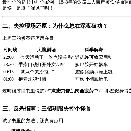
最扎心的是书中那个案例：1848年的铁路工人盖奇被铁棍捅
是馋，是脑子漏风了啊！
二、失控现场还原：为什么总在深夜破功？
上周三的惨案还历历在目：
时间线
大脑剧场
科学解释
22:00
"今天运动了，吃点没关系"
道德许可效应启动
23:30
手指自动打开外卖APP
多巴胺开始飙车
00:15
"就点个素沙拉..."
虚假奖励承诺上线
01:00
抱着炸鸡忏悔
前额叶彻底断电
这时候才懂书里说的?
?"意志力像肌肉会疲劳"?
?。那些健身博
三、反杀指南：三招驯服失控小怪兽
试了书里的方法，还真有点用：