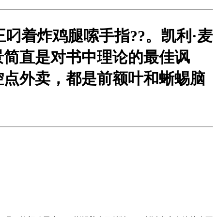
正叼着炸鸡腿嗦手指?
?。凯利·麦
景简直是对书中理论的最佳讽
控点外卖，都是前额叶和蜥蜴脑