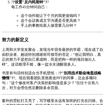
?
?设置"反内耗闹钟"?
?
每工作45分钟问自己：
这个动作能让下个月的我更值钱吗？
这个会议换成文字沟通是否更高效？
手上的事教给新人做需要几分钟？
努力的新定义
上周和大学室友聚会，发现当年宿舍最拼的学霸，现在成了自
由职业者。她说特别感谢前司领导的否定："他让我明白，真
正的努力不是把自己累成狗，而是把狗一样的项目做出人
样"。这话糙理不糙，像一盆冷水浇醒很多人。
书里有句话特别适合当手机壁纸：?
?"别用战术勤奋掩盖战略
懒惰"?
?。现在我看团队里熬夜改PPT的同事，总会多嘴问
句："这个修改对客户决策的影响值是多少？"往往十次有八
次，对方会愣住然后删除多余页面。
窗外的霓虹灯又亮了，写字楼里永远有加班的灯光在闪烁。合