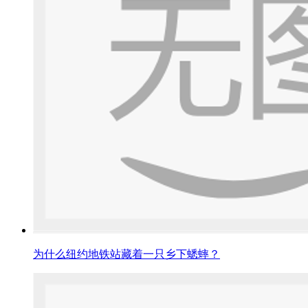
为什么纽约地铁站藏着一只乡下蟋蟀？