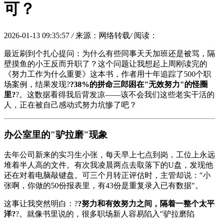
可？
2026-01-13 09:35:57
/
来源：网络转载
/
阅读：
最近刷到个扎心提问：为什么有些同事天天加班还是被骂，隔
壁摸鱼的小王反而升职了？这个问题让我想起上周刚读完的
《努力工作为什么重要》这本书，作者用十年追踪了500个职
场案例，结果发现?
?38%的拼命三郎困在"无效努力"的怪圈
里?
?。这数据看得我后背发凉——该不会我们这些老实干活的
人，正在被自己感动式努力坑惨了吧？
办公室里的"驴拉磨"现象
去年公司新来的实习生小张，每天早上七点到岗，工位上永远
堆着半人高的文件。有次我凌晨两点去取落下的U盘，发现他
还在对着电脑敲键盘。可三个月转正评估时，主管却说："小
张啊，你做的50份报表里，有43份是重复录入已有数据"。
这事让我突然明白：?
?努力和有效努力之间，隔着一整个太平
洋?
?。就像书里说的，很多职场新人容易陷入"驴拉磨陷