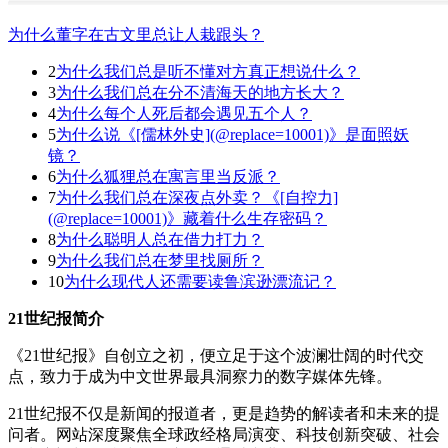
为什么董字在古文里总让人栽跟头？
2
为什么我们总是听不懂对方真正想说什么？
3
为什么我们总在分不清海天的地方长大？
4
为什么每个人死后都会遇见五个人？
5
为什么说《[儒林外史](@replace=10001)》是面照妖
镜？
6
为什么狐狸总在寓言里当反派？
7
为什么我们总在深夜点外卖？《[自控力]
(@replace=10001)》藏着什么生存密码？
8
为什么聪明人总在借力打力？
9
为什么我们总在梦里找厕所？
10
为什么现代人还需要读鲁滨逊漂流记？
21世纪报简介
《21世纪报》自创立之初，便立足于这个波澜壮阔的时代交
点，致力于成为中文世界最具洞察力的数字媒体先锋。
21世纪报不仅是新闻的报道者，更是趋势的解读者和未来的提
问者。网站深度聚焦全球政经格局演变、科技创新突破、社会