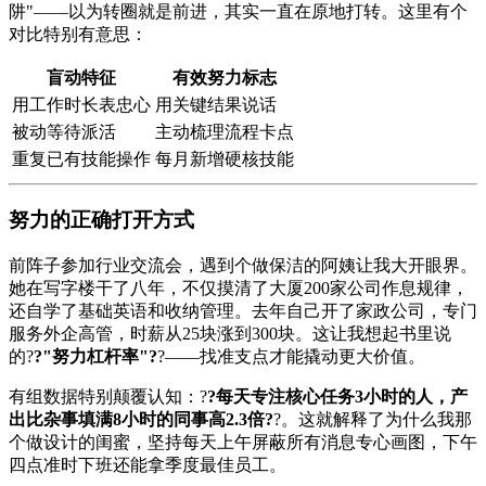
阱"——以为转圈就是前进，其实一直在原地打转。这里有个
对比特别有意思：
盲动特征
有效努力标志
用工作时长表忠心
用关键结果说话
被动等待派活
主动梳理流程卡点
重复已有技能操作
每月新增硬核技能
努力的正确打开方式
前阵子参加行业交流会，遇到个做保洁的阿姨让我大开眼界。
她在写字楼干了八年，不仅摸清了大厦200家公司作息规律，
还自学了基础英语和收纳管理。去年自己开了家政公司，专门
服务外企高管，时薪从25块涨到300块。这让我想起书里说
的?
?"努力杠杆率"?
?——找准支点才能撬动更大价值。
有组数据特别颠覆认知：?
?每天专注核心任务3小时的人，产
出比杂事填满8小时的同事高2.3倍?
?。这就解释了为什么我那
个做设计的闺蜜，坚持每天上午屏蔽所有消息专心画图，下午
四点准时下班还能拿季度最佳员工。