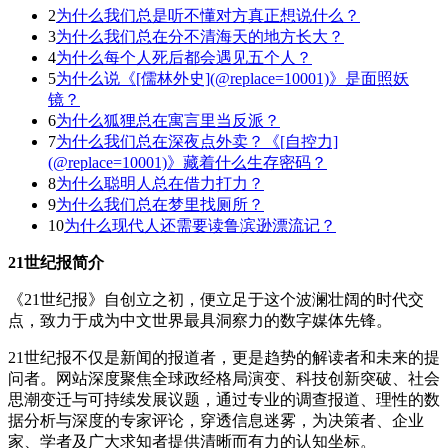
2
为什么我们总是听不懂对方真正想说什么？
3
为什么我们总在分不清海天的地方长大？
4
为什么每个人死后都会遇见五个人？
5
为什么说《[儒林外史](@replace=10001)》是面照妖
镜？
6
为什么狐狸总在寓言里当反派？
7
为什么我们总在深夜点外卖？《[自控力]
(@replace=10001)》藏着什么生存密码？
8
为什么聪明人总在借力打力？
9
为什么我们总在梦里找厕所？
10
为什么现代人还需要读鲁滨逊漂流记？
21世纪报简介
《21世纪报》自创立之初，便立足于这个波澜壮阔的时代交
点，致力于成为中文世界最具洞察力的数字媒体先锋。
21世纪报不仅是新闻的报道者，更是趋势的解读者和未来的提
问者。网站深度聚焦全球政经格局演变、科技创新突破、社会
思潮变迁与可持续发展议题，通过专业的调查报道、理性的数
据分析与深度的专家评论，穿透信息迷雾，为决策者、企业
家、学者及广大求知者提供清晰而有力的认知坐标。