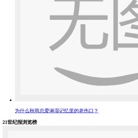
为什么秋雨总爱淋湿记忆里的老伤口？
21世纪报浏览榜