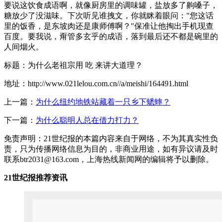
要说这饮食成语啊，就像厨房里的调味罐，盐放多了齁嗓子，
糖放少了没滋味。下次听见谁拽文，你就眯着眼问："您这话
里的饭香，是东坡肉还是康师傅啊？"保准让他掏出手机现查
百度。要我说，甭管多玄乎的成语，落到最后还不都是碗里的
人间烟火。
标题：为什么老祖宗用 吃 来讲大道理？
地址：http://www.021lelou.com.cn//a/meishi/164491.html
上一篇：
为什么纽约地铁站藏着一只乡下蟋蟀？
下一篇：
为什么聪明人总在借力打力？
免责声明：21世纪报的本篇内容来自于网络，不为其真实性负
责，只为传播网络信息为目的，非商业用途，如有异议请及时
联系btr2031@163.com，上海热线新闻网的编辑将予以删除。
21世纪报推荐资讯