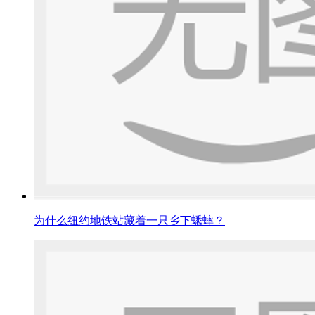
为什么纽约地铁站藏着一只乡下蟋蟀？