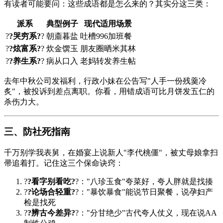
有读者可能要问：这些成语都是怎么来的？其实分这三类：
派系
典型例子
现代适用场景
?
?哭穷系?
?
朝齑暮盐
吐槽996加班餐
?
?炫富系?
?
炊金馔玉
朋友圈晒米其林
?
?养生系?
?
病从口入
老妈转发养生帖
去年中秋公司发福利，行政小妹在公告写"人手一份残羹冷
炙"，被投诉到差点离职。你看，用错成语可比月饼发五仁的
杀伤力大。
三、防社死指南
千万别学我表舅，在婚宴上说新人"李代桃僵"，被丈母娘拿扫
帚追着打。记住这三个保命诀窍：
?
?看字别看吃?
?："八珍玉食"夸菜好，夸人胖就是找揍
?
?论场合轻重?
?："暴饮暴食"能说节日聚餐，说孕妇产
检是找死
?
?辨古今差异?
?："分甘绝少"古代夸人仗义，现在说AA