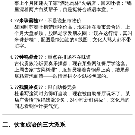
事上个月团建去了家"酒池肉林"火锅店，回来吐槽："锅
里漂着两片白菜帮子，倒是挺符合成语本意。"
?
?米珠薪桂?
?：不是说超市物价
战国时苏秦吐槽楚国物价高，现在用在股市最合适。上
个月大盘暴跌，股民老李发朋友圈："现在这行情，真叫
米珠薪桂"，配图是绿油油的K线图，文化人骂人都不带
脏字。
?
?钟鸣鼎食?
?：重点在排场不在味道
古代贵族吃饭要奏乐摆鼎，现在某些网红餐厅学这套。
上周去家"古风料理"，服务员端着青铜鼎上菜，结果鼎
底粘着泡面渣——敢情是拼夕夕9块9包邮的。
?
?残羹冷炙?
?：跟自助餐无关
杜甫写这词时穷得叮当响，现在被自助餐厅玩坏了。某
店广告语"拒绝残羹冷炙，24小时新鲜供应"，文化局的
同志看到估计要气笑。
二、饮食成语的三大派系