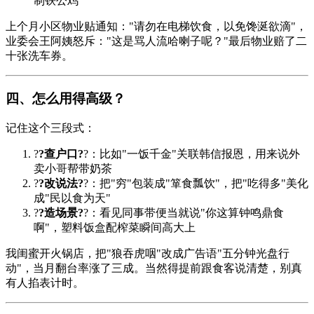
制铁公鸡
上个月小区物业贴通知："请勿在电梯饮食，以免馋涎欲滴"，
业委会王阿姨怒斥："这是骂人流哈喇子呢？"最后物业赔了二
十张洗车券。
四、怎么用得高级？
记住这个三段式：
?
?查户口?
?：比如"一饭千金"关联韩信报恩，用来说外
卖小哥帮带奶茶
?
?改说法?
?：把"穷"包装成"箪食瓢饮"，把"吃得多"美化
成"民以食为天"
?
?造场景?
?：看见同事带便当就说"你这算钟鸣鼎食
啊"，塑料饭盒配榨菜瞬间高大上
我闺蜜开火锅店，把"狼吞虎咽"改成广告语"五分钟光盘行
动"，当月翻台率涨了三成。当然得提前跟食客说清楚，别真
有人掐表计时。