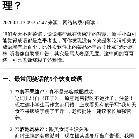
理？
2026-01-13 09:35:54
/
来源：网络转载
/
阅读：
咱们今天不聊菜谱，说说那些藏在饭碗里的智慧。新手小白可
能觉得成语都是之乎者也，可你发现没有？光是和吃喝相关的
成语就有上百个，比外卖软件上的菜品还丰富！比如"酒池肉
林"听着像自助餐广告，其实是骂人奢靡无度。这中间的弯弯
绕，可比煮饭烧糊了还难懂。
一、最常闹笑话的5个饮食成语
?
?食不果腹?
?：真不是形容减肥成功
这词儿出自《
庄子
》，原意是穷得吃不饱肚子。注意！
现在连小学生写作文都用错，上次看见有孩子写"我每天
食不果腹终于瘦了五斤"，老师批注：建议家长加强营
养。
?
?酒池肉林?
?：跟美食博主没关系
商纣王搞的奢靡派对，现在被某些餐厅当广告语。我同