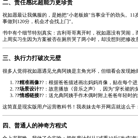
二、责任感比超能力更珍贵
祝如愿最让我佩服的，是她把"小老板娘"当事业干的劲头。1
事做到120分，机会才会找上门"。
书中有个细节特别真实：吉利哥哥离开时，祝如愿没有哭闹，
上周实习生因为方案被否在厕所哭了两小时，却没想到把修改
三、执行力打破次元壁
很多人觉得祝如愿遇见允典阿姨是主角光环，但细看会发现她
?
?精准画像?
?：根据爸爸描述画出妈妈肖像，贴在每个
?
?场景设计?
?：故意播放《
音乐之声
》，因为"穿长裙的
?
?情感链接?
?：送允典阿姨手作木偶时附上爸爸年轻时的
这简直是现实版用户运营教科书！我表妹去年开网店就这么干：
四、普通人的神奇方程式