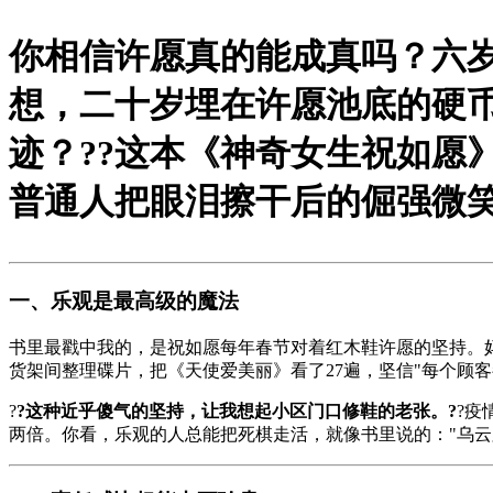
你相信许愿真的能成真吗？六
想，二十岁埋在许愿池底的硬币....
迹？?
?这本《神奇女生祝如愿
普通人把眼泪擦干后的倔强微
一、乐观是最高级的魔法
书里最戳中我的，是祝如愿每年春节对着红木鞋许愿的坚持。
货架间整理碟片，把《天使爱美丽》看了27遍，坚信"每个顾客
?
?这种近乎傻气的坚持，让我想起小区门口修鞋的老张。?
?疫
两倍。你看，乐观的人总能把死棋走活，就像书里说的："乌云