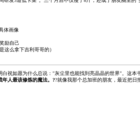
周研发3道低卡菜"。三个月后不仅瘦了8斤，还成了朋友圈里的"
成具体画像
个奖励自己
就是这么拿下吉利哥哥的）
白祝如愿为什么总说："灰尘里也能找到亮晶晶的世界"。这本
成年人最该修炼的魔法。?
?就像我那个总加班的朋友，最近把日