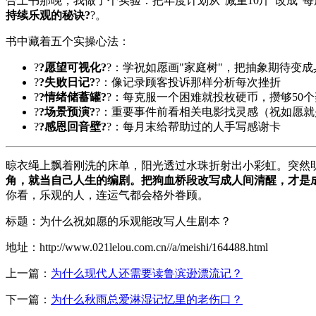
合上书那晚，我做了个实验：把年度计划从"减重10斤"改成"每
持续乐观的秘诀?
?。
书中藏着五个实操心法：
?
?愿望可视化?
?：学祝如愿画"家庭树"，把抽象期待变
?
?失败日记?
?：像记录顾客投诉那样分析每次挫折
?
?情绪储蓄罐?
?：每克服一个困难就投枚硬币，攒够50
?
?场景预演?
?：重要事件前看相关电影找灵感（祝如愿
?
?感恩回音壁?
?：每月末给帮助过的人手写感谢卡
晾衣绳上飘着刚洗的床单，阳光透过水珠折射出小彩虹。突然明
角，就当自己人生的编剧。把狗血桥段改写成人间清醒，才是
你看，乐观的人，连运气都会格外眷顾。
标题：为什么祝如愿的乐观能改写人生剧本？
地址：http://www.021lelou.com.cn//a/meishi/164488.html
上一篇：
为什么现代人还需要读鲁滨逊漂流记？
下一篇：
为什么秋雨总爱淋湿记忆里的老伤口？