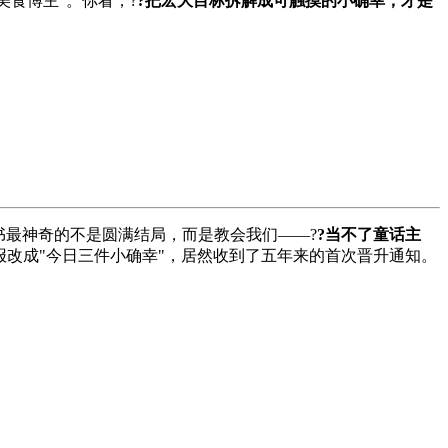
美食博主"。你看，?
?把宏大目标拆解成可触摸的小确幸，才是
书最神奇的不是圆满结局，而是教会我们——?
?当不了童话主
报改成"今日三件小确幸"，居然收到了五年来的首次晋升通知。