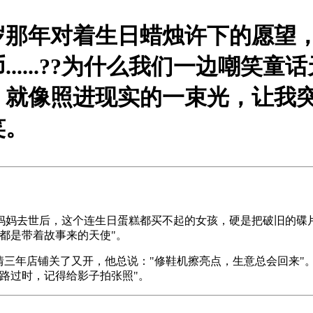
岁那年对着生日蜡烛许下的愿望
..?
?为什么我们一边嘲笑童
》就像照进现实的一束光，让我突
笑。
妈妈去世后，这个连生日蛋糕都买不起的女孩，硬是把破旧的碟片
都是带着故事来的天使"。
情三年店铺关了又开，他总说："修鞋机擦亮点，生意总会回来
路过时，记得给影子拍张照"。