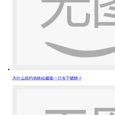
为什么纽约地铁站藏着一只乡下蟋蟀？