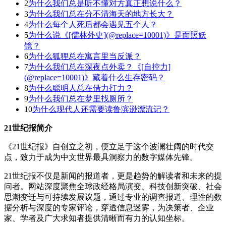
2
为什么我们总是听不懂对方真正想说什么？
3
为什么我们总在分不清海天的地方长大？
4
为什么每个人死后都会遇见五个人？
5
为什么说《[儒林外史](@replace=10001)》是面照妖
镜？
6
为什么狐狸总在寓言里当反派？
7
为什么我们总在深夜点外卖？《[自控力]
(@replace=10001)》藏着什么生存密码？
8
为什么聪明人总在借力打力？
9
为什么我们总在梦里找厕所？
10
为什么现代人还需要读鲁滨逊漂流记？
21世纪报简介
《21世纪报》自创立之初，便立足于这个波澜壮阔的时代交
点，致力于成为中文世界最具洞察力的数字媒体先锋。
21世纪报不仅是新闻的报道者，更是趋势的解读者和未来的提
问者。网站深度聚焦全球政经格局演变、科技创新突破、社会
思潮变迁与可持续发展议题，通过专业的调查报道、理性的数
据分析与深度的专家评论，穿透信息迷雾，为决策者、企业
家、学者及广大求知者提供清晰而有力的认知坐标。