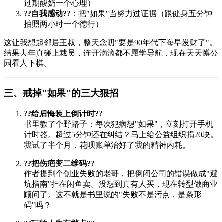
过期酸奶一个心理）
?
?自我感动?
?：把"如果"当努力过证据（跟健身五分钟
拍照两小时一个德行）
这让我想起邻居王叔，整天念叨"要是90年代下海早发财了"。
结果去年真碰上裁员，连开滴滴都不愿学导航，现在天天蹲公
园看人下棋。
三、戒掉"如果"的三大狠招
?
?给后悔装上倒计时?
?
书里教了个野路子：每次犯病想"如果"，立刻打开手机
计时器。超过5分钟还在纠结？马上给公益组织捐20块。
我试了半个月，花呗账单治好了我的精神内耗。
?
?把伤疤变二维码?
?
作者提到个创业失败的老哥，把倒闭公司的错误做成"避
坑指南"挂在闲鱼卖。没想到真有人买，现在转型做商业
顾问了。这不就是书里说的"失败不是污点，是条形
码"吗？