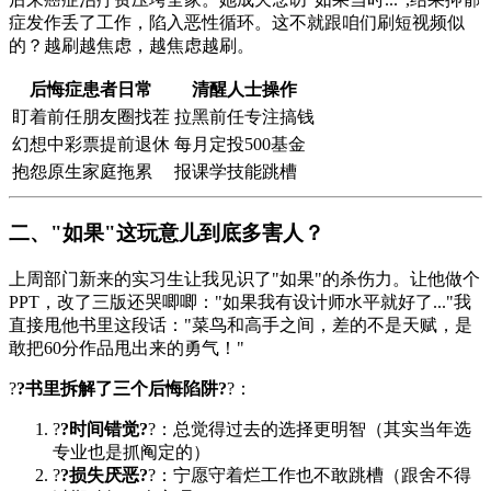
症发作丢了工作，陷入恶性循环。这不就跟咱们刷短视频似
的？越刷越焦虑，越焦虑越刷。
后悔症患者日常
清醒人士操作
盯着前任朋友圈找茬
拉黑前任专注搞钱
幻想中彩票提前退休
每月定投500基金
抱怨原生家庭拖累
报课学技能跳槽
二、"如果"这玩意儿到底多害人？
上周部门新来的实习生让我见识了"如果"的杀伤力。让他做个
PPT，改了三版还哭唧唧："如果我有设计师水平就好了..."我
直接甩他书里这段话："菜鸟和高手之间，差的不是天赋，是
敢把60分作品甩出来的勇气！"
?
?书里拆解了三个后悔陷阱?
?：
?
?时间错觉?
?：总觉得过去的选择更明智（其实当年选
专业也是抓阄定的）
?
?损失厌恶?
?：宁愿守着烂工作也不敢跳槽（跟舍不得