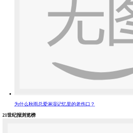
为什么秋雨总爱淋湿记忆里的老伤口？
21世纪报浏览榜