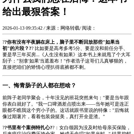
给出最狠答案！
2026-01-13 09:35:42
/
来源：网络转载
/
阅读：
?
?你有没有半夜躺在床上，脑子里不断回放那些"如果当
初"的片段？?
? 比如要是高考多考5分、要是没和前任分手、
要是早三年买房...《人生没有如果》这本书上来就甩了个大耳
刮子："别拿'如果'当遮羞布！"作者浩子这哥们儿真够狠的，
直接把咱们的矫情心理扒得底裤都不剩。
一、悔青肠子的人都在想啥？
前阵子老同学聚会，十年没见的班花突然来句："要是当年跟
你表白就好了。"我一口啤酒差点喷出来——当年她可是连正
眼都不瞧我这个穷小子的。这话就跟书里说的特像："后悔就
像过期薯片，看着包装袋挺美，真打开全是渣。"
?
?书里有个案例特扎心?
?：女白领因为没及时给母亲买保险，
后来癌症治疗费压垮全家。她成天念叨"如果当时...",结果抑郁