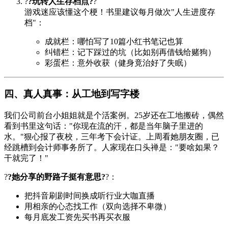
?
?玩转人生存档点?
?
游戏迷应该懂这个梗！书里建议每月做次"人生进度存
档"：
成就栏：哪怕写了10篇小红书笔记也算
纠错栏：记下踩过的坑（比如别再借钱给赌狗）
彩蛋栏：意外收获（健身竟治好了失眠）
四、真人真事：从工地到写字楼
我们公司前台小姐姐就是个活案例。25岁还在工地搬砖，偶然
看到书里这句话："你现在流的汗，都是当年脑子里进的
水。"狠心报了夜校，三年考下会计证。上周看她朋友圈，已
经跳槽到会计师事务所了。人家现在口头禅是："要啥如果？
干就完了！"
?
?她分享的野路子挺有意思?
?：
把抖音刷剧时间换成听行业大咖直播
用相亲的心态找工作（双向选择不卑微）
每月底发工资先买书再买衣服